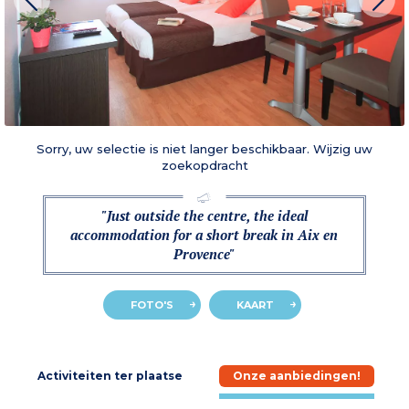
Sorry, uw selectie is niet langer beschikbaar. Wijzig uw
zoekopdracht
"Just outside the centre, the ideal
accommodation for a short break in Aix en
Provence"
FOTO'S
KAART
e
Activiteiten ter plaatse
Onze aanbiedingen!