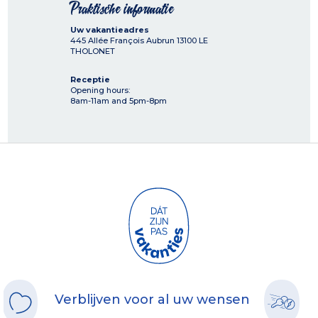
Praktische informatie
Uw vakantieadres
445 Allée François Aubrun
13100
LE
THOLONET
Receptie
Opening hours:
8am-11am and 5pm-8pm
Verblijven voor al uw wensen