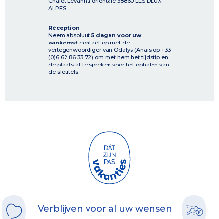
Chalet Levanna orientale
38860
LES DEUX
ALPES
Réception
Neem absoluut
5 dagen voor uw
aankomst
contact op met de
vertegenwoordiger van Odalys (Anaïs op +33
(0)6 62 86 33 72) om met hem het tijdstip en
de plaats af te spreken voor het ophalen van
de sleutels.
Verblijven voor al uw wensen