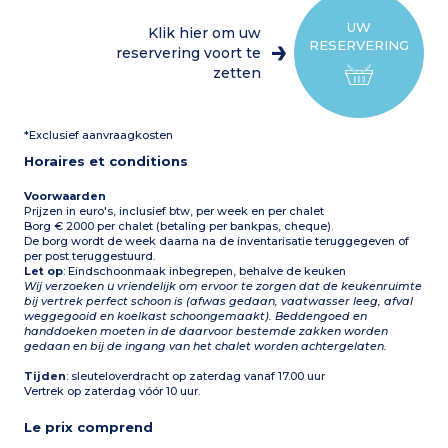
UW
Klik hier om uw
RESERVERING
reservering voort te
zetten
*Exclusief aanvraagkosten
Horaires et conditions
Voorwaarden
Prijzen in euro's, inclusief btw, per week en per chalet
Borg € 2000 per chalet (betaling per bankpas, cheque).
De borg wordt de week daarna na de inventarisatie teruggegeven of
per post teruggestuurd.
Let op
: Eindschoonmaak inbegrepen, behalve de keuken
Wij verzoeken u vriendelijk om ervoor te zorgen dat de keukenruimte
bij vertrek perfect schoon is (afwas gedaan, vaatwasser leeg, afval
weggegooid en koelkast schoongemaakt). Beddengoed en
handdoeken moeten in de daarvoor bestemde zakken worden
gedaan en bij de ingang van het chalet worden achtergelaten.
Tijden
: sleuteloverdracht op zaterdag vanaf 17.00 uur
Vertrek op zaterdag vóór 10 uur.
Le prix comprend