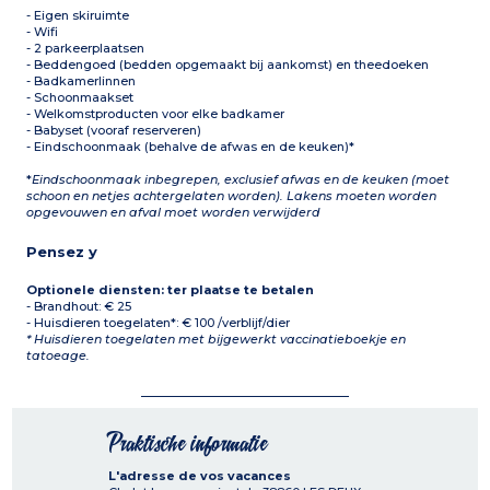
- Eigen skiruimte
- Wifi
- 2 parkeerplaatsen
- Beddengoed (bedden opgemaakt bij aankomst) en theedoeken
- Badkamerlinnen
- Schoonmaakset
- Welkomstproducten voor elke badkamer
- Babyset (vooraf reserveren)
- Eindschoonmaak (behalve de afwas en de keuken)*
*
Eindschoonmaak inbegrepen, exclusief afwas en de keuken (moet
schoon en netjes achtergelaten worden). Lakens moeten worden
opgevouwen en afval moet worden verwijderd
Pensez y
Optionele diensten: ter plaatse te betalen
- Brandhout: € 25
- Huisdieren toegelaten*: € 100 /verblijf/dier
* Huisdieren toegelaten met bijgewerkt vaccinatieboekje en
tatoeage.
Praktische informatie
L'adresse de vos vacances