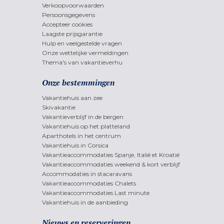
Verkoopvoorwaarden
Persoonsgegevens
Accepteer cookies
Laagste prijsgarantie
Hulp en veelgestelde vragen
Onze wettelijke vermeldingen
Thema's van vakantieverhu
Onze bestemmingen
Vakantiehuis aan zee
Skivakantie
Vakantieverblijf in de bergen
Vakantiehuis op het platteland
Aparthotels in het centrum
Vakantiehuis in Corsica
Vakantieaccommodaties Spanje, Italië et Kroatië
Vakantieaccommodaties weekend & kort verblijf
Accommodaties in stacaravans
Vakantieaccommodaties Chalets
Vakantieaccommodaties Last minute
Vakantiehuis in de aanbieding
Nieuws en reserveringen