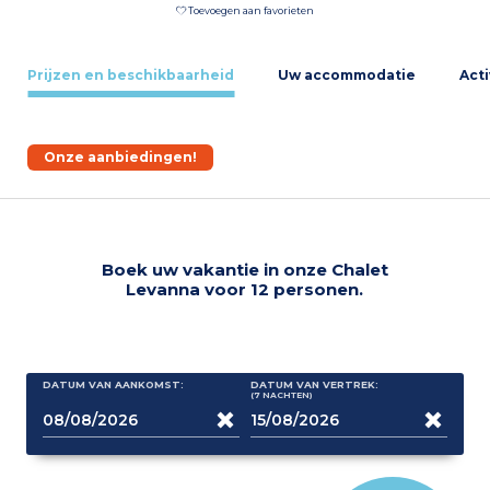
Toevoegen aan favorieten
Prijzen en beschikbaarheid
Uw accommodatie
Acti
Onze aanbiedingen!
Boek uw vakantie in onze Chalet
Levanna voor 12 personen.
DATUM VAN AANKOMST:
DATUM VAN VERTREK:
(7
NACHTEN
)