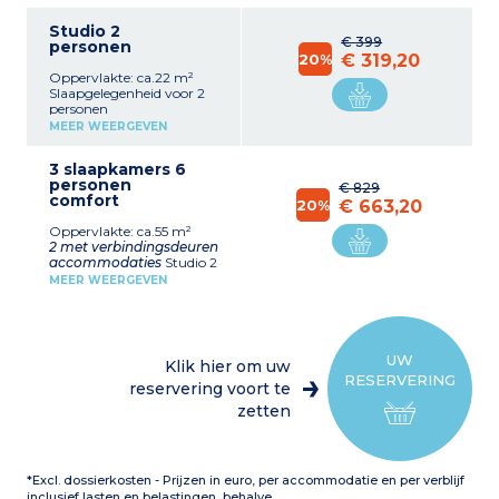
Studio 2
€ 399
personen
20%
€ 319,20
Oppervlakte: ca.22 m²
Slaapgelegenheid voor 2
personen
(eenpersoonsbedden/dubbel
MEER WEERGEVEN
of slaapbank)*
Ingerichte kitchenette
3 slaapkamers 6
(keramische kookplaat,
personen
koelkast, magnetron,
€ 829
comfort
waterkoker,
20%
€ 663,20
koffiezetapparaat,
Oppervlakte: ca.55 m²
broodrooster) Ingerichte
2 met verbindingsdeuren
badkamer (wastafel,
accommodaties
Studio 2
spiegel, douche,
personen (22 m²)
haardroger)
MEER WEERGEVEN
Slaapgelegenheid voor 2
personen (twin, of double,
*
Opgeven bij boeking
opgeven bij boeking)
Ingerichte kitchenette
(keramische kookplaat,
UW
Klik hier om uw
koelkast, magnetron,
RESERVERING
waterkoker,
reservering voort te
koffiezetapparaat,
zetten
broodrooster)
Ingerichte badkamer
(wastafel, spiegel, douche,
2 slaapkamers voor 4
*Excl. dossierkosten - Prijzen in euro, per accommodatie en per verblijf
personen (vanaf 32 m²)
Woonkamer met
inclusief lasten en belastingen, behalve