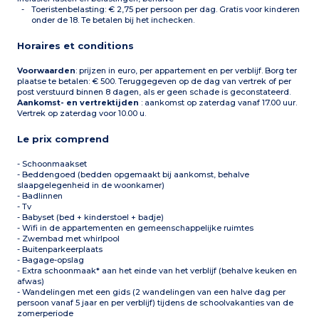
slaapbank Kitchenette
Toeristenbelasting: € 2,75 per persoon per dag. Gratis voor kinderen
(keramische kookplaat,
onder de 18. Te betalen bij het inchecken.
koelkast, kleine
vaatwasser, magnetron,
Horaires et conditions
waterkoker,
koffiezetapparaat,
broodrooster)
Voorwaarden
: prijzen in euro, per appartement en per verblijf. Borg ter
1 slaapkamer
plaatse te betalen: € 500. Teruggegeven op de dag van vertrek of per
(tweepersoons of twin,
post verstuurd binnen 8 dagen, als er geen schade is geconstateerd.
opgeven bij boeking)
Aankomst- en vertrektijden
: aankomst op zaterdag vanaf 17.00 uur.
Badkamer (wastafel,
Vertrek op zaterdag voor 10.00 u.
spiegel, bad, haardroger)
Balkon of terras
Le prix comprend
- Schoonmaakset
- Beddengoed (bedden opgemaakt bij aankomst, behalve
slaapgelegenheid in de woonkamer)
- Badlinnen
- Tv
- Babyset (bed + kinderstoel + badje)
- Wifi in de appartementen en gemeenschappelijke ruimtes
- Zwembad met whirlpool
- Buitenparkeerplaats
- Bagage-opslag
- Extra schoonmaak* aan het einde van het verblijf (behalve keuken en
afwas)
- Wandelingen met een gids (2 wandelingen van een halve dag per
persoon vanaf 5 jaar en per verblijf) tijdens de schoolvakanties van de
zomerperiode