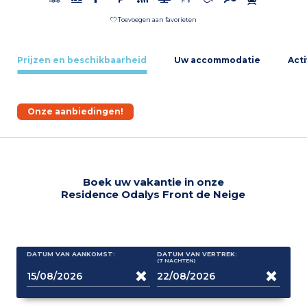
Toevoegen aan favorieten
Prijzen en beschikbaarheid
Uw accommodatie
Acti
Onze aanbiedingen!
Boek uw vakantie in onze
Residence Odalys Front de Neige
DATUM VAN AANKOMST:
DATUM VAN VERTREK:
(7
NACHTEN
)