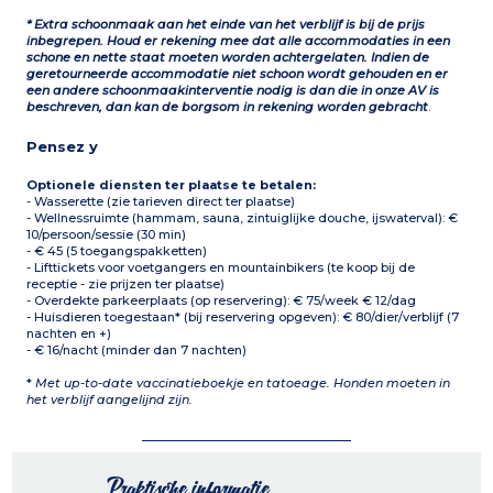
* Extra schoonmaak aan het einde van het verblijf is bij de prijs
inbegrepen. Houd er rekening mee dat alle accommodaties in een
schone en nette staat moeten worden achtergelaten. Indien de
geretourneerde accommodatie niet schoon wordt gehouden en er
een andere schoonmaakinterventie nodig is dan die in onze AV is
beschreven, dan kan de borgsom in rekening worden gebracht
.
Pensez y
Optionele diensten ter plaatse te betalen:
- Wasserette (zie tarieven direct ter plaatse)
- Wellnessruimte (hammam, sauna, zintuiglijke douche, ijswaterval): €
10/persoon/sessie (30 min)
- € 45 (5 toegangspakketten)
- Lifttickets voor voetgangers en mountainbikers (te koop bij de
receptie - zie prijzen ter plaatse)
- Overdekte parkeerplaats (op reservering): € 75/week € 12/dag
- Huisdieren toegestaan* (bij reservering opgeven): € 80/dier/verblijf (7
nachten en +)
- € 16/nacht (minder dan 7 nachten)
*
Met up-to-date vaccinatieboekje en tatoeage. Honden moeten in
het verblijf aangelijnd zijn.
Praktische informatie