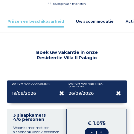
Toevoegen aan favorieten
Prijzen en beschikbaarheid
Uw accommodatie
Acti
Boek uw vakantie in onze
Residentie Villa Il Palagio
DATUM VAN AANKOMST:
DATUM VAN VERTREK:
(7
NACHTEN
)
3 slaapkamers
4/6 personen
€ 1.075
Woonkamer met een
-
+
slaapbank voor 2 personen