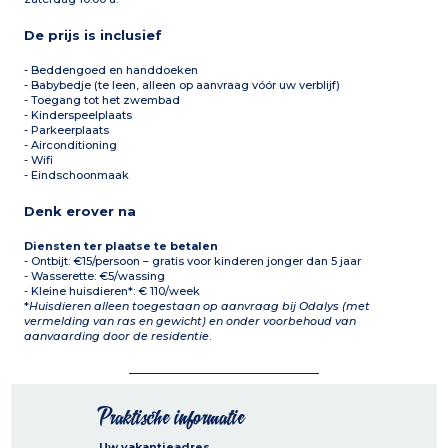
De prijs is inclusief
- Beddengoed en handdoeken
- Babybedje (te leen, alleen op aanvraag vóór uw verblijf)
- Toegang tot het zwembad
- Kinderspeelplaats
- Parkeerplaats
- Airconditioning
- Wifi
- Eindschoonmaak
Denk erover na
Diensten ter plaatse te betalen
- Ontbijt: €15/persoon – gratis voor kinderen jonger dan 5 jaar
- Wasserette: €5/wassing
- Kleine huisdieren*: € 110/week
*
Huisdieren alleen toegestaan op aanvraag bij Odalys (met
vermelding van ras en gewicht) en onder voorbehoud van
aanvaarding door de residentie
.
Praktische informatie
Uw vakantieadres