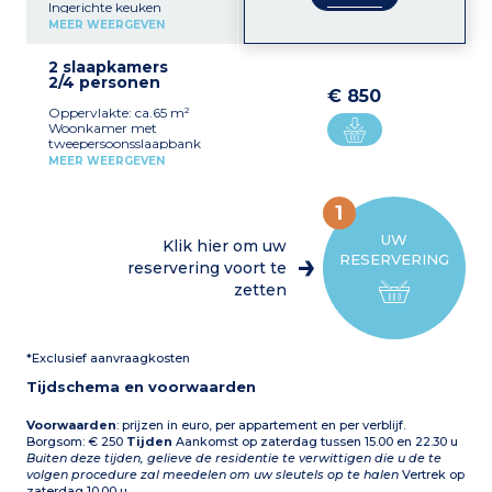
Ingerichte keuken
Tweepersoonskamer met 2
MEER WEERGEVEN
eenpersoonsbedden 2
doucheruimtes, wc
2 slaapkamers
2/4 personen
€ 850
Oppervlakte: ca.65 m²
Woonkamer met
tweepersoonsslaapbank
Uitgeruste keukenhoek
MEER WEERGEVEN
Tweepersoonskamer
Badkamer, wc
1
UW
Klik hier om uw
RESERVERING
reservering voort te
zetten
*Exclusief aanvraagkosten
Tijdschema en voorwaarden
Voorwaarden
: prijzen in euro, per appartement en per verblijf.
Borgsom: € 250
Tijden
Aankomst op zaterdag tussen 15.00 en 22.30 u
Buiten deze tijden, gelieve de residentie te verwittigen die u de te
volgen procedure zal meedelen om uw sleutels op te halen
Vertrek op
zaterdag 10.00 u.