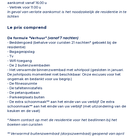
aankomst vanaf 16.00 u
- Vertrek voor 11.00 u
In geval van verlate aankomst is het noodzakelijk de residentie in te
lichten
Le prix comprend
De formule "Verhuur"
(vanaf 7 nachten)
:
- Beddengoed (behalve voor curisten 21 nachten* geboekt bij de
residentie)
- Bagageopslag
- Tv
- Wifi-toegang
- De 2 buitenzwembaden
- Het verwarmde binnenzwembad met whirlpool (gesloten in januari.
De jwhirlpools momenteel niet beschikbaar. Onze excuses voor het
ongemak en bedankt voor uw begrip.)
- De fitnessruimte
- De tafeltennistafels
- De petanquebaan
- Parkeerplaats buiten
- De extra schoonmaak** aan het einde van uw verblijf. De extra
schoonmaak** aan het einde van uw verblijf (met uitzondering van de
keuken en de vaat)
* Neem contact op met de residentie voor het bedlinnen bij het
boeken van curisten
** Verwarmd buitenzwembad (dorpszwembad) geopend van april