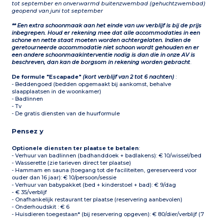
tot september en onverwarmd buitenzwembad (gehuchtzwembad)
geopend van juni tot september
** Een extra schoonmaak aan het einde van uw verblijf is bij de prijs
inbegrepen. Houd er rekening mee dat alle accommodaties in een
schone en nette staat moeten worden achtergelaten. Indien de
geretourneerde accommodatie niet schoon wordt gehouden en er
een andere schoonmaakinterventie nodig is dan die in onze AV is
beschreven, dan kan de borgsom in rekening worden gebracht
.
De formule "Escapade"
(kort verblijf van 2 tot 6 nachten)
:
- Beddengoed (bedden opgemaakt bij aankomst, behalve
slaapplaatsen in de woonkamer)
- Badlinnen
- Tv
- De gratis diensten van de huurformule
Pensez y
Optionele diensten ter plaatse te betalen
:
- Verhuur van badlinnen (badhanddoek + badlakens): € 10/wissel/bed
- Wasserette (zie tarieven direct ter plaatse)
- Hammam en sauna (toegang tot de faciliteiten, gereserveerd voor
ouder dan 16 jaar): € 10/persoon/sessie
- Verhuur van babypakket (bed + kinderstoel + bad): € 9/dag
- € 35/verblijf
- Onafhankelijk restaurant ter plaatse (reservering aanbevolen)
- Onderhoudskit : € 6
- Huisdieren toegestaan* (bij reservering opgeven): € 80/dier/verblijf (7