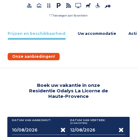
Toevoegen aan favorieten
Prijzen en beschikbaarheid
Uw accommodatie
Acti
Onze aanbiedingen!
Boek uw vakantie in onze
Residentie Odalys La Licorne de
Haute-Provence
DATUM VAN AANKOMST:
DATUM VAN VERTREK:
(2
NACHTEN
)