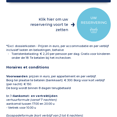
UW
Klik hier om uw
RESERVERING
reservering voort te
zetten
*Excl. dossierkosten - Prijzen in euro, per accommodatie en per verblijf
inclusief lasten en belastingen, behalve
Toeristenbelasting: € 2,20 per persoon per dag. Gratis voor kinderen
onder de 18. Te betalen bij het inchecken.
Horaires et conditions
Voorwaarden
: prijzen in euro, per appartement en per verblijf.
Borg ter plaatse te betalen (bankkaart): € 300. Borg voor kort verblijf
(per nacht): € 150.
De borg wordt binnen 8 dagen terugbetaald
br />
Aankomst- en vertrektijden
:
verhuurformule (vanaf 7 nachten)
:
aankomst tussen 17.00 en 20.00 u
- Vertrek voor 10.00 u
Escapadeformule (kort verblijf van 2 tot 6 nachten)
: