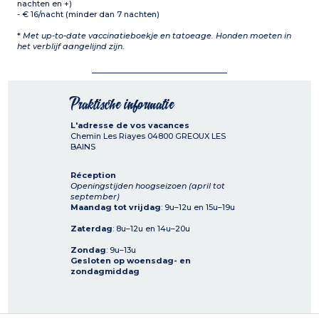
nachten en +)
- € 16/nacht (minder dan 7 nachten)
*
Met up-to-date vaccinatieboekje en tatoeage. Honden moeten in
het verblijf aangelijnd zijn.
Praktische informatie
L'adresse de vos vacances
Chemin Les Riayes
04800
GREOUX LES
BAINS
Réception
Openingstijden hoogseizoen (april tot
september)
Maandag tot vrijdag
: 9u–12u en 15u–19u
Zaterdag
: 8u–12u en 14u–20u
Zondag
: 9u–13u
Gesloten op woensdag- en
zondagmiddag