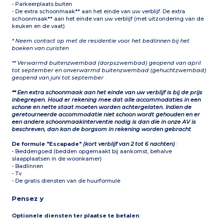
- Parkeerplaats buiten
- De extra schoonmaak** aan het einde van uw verblijf. De extra
schoonmaak** aan het einde van uw verblijf (met uitzondering van de
keuken en de vaat)
* Neem contact op met de residentie voor het bedlinnen bij het
boeken van curisten
** Verwarmd buitenzwembad (dorpszwembad) geopend van april
tot september en onverwarmd buitenzwembad (gehuchtzwembad)
geopend van juni tot september
** Een extra schoonmaak aan het einde van uw verblijf is bij de prijs
inbegrepen. Houd er rekening mee dat alle accommodaties in een
schone en nette staat moeten worden achtergelaten. Indien de
geretourneerde accommodatie niet schoon wordt gehouden en er
een andere schoonmaakinterventie nodig is dan die in onze AV is
beschreven, dan kan de borgsom in rekening worden gebracht
.
De formule "Escapade"
(kort verblijf van 2 tot 6 nachten)
:
- Beddengoed (bedden opgemaakt bij aankomst, behalve
slaapplaatsen in de woonkamer)
- Badlinnen
- Tv
- De gratis diensten van de huurformule
Pensez y
Optionele diensten ter plaatse te betalen
: