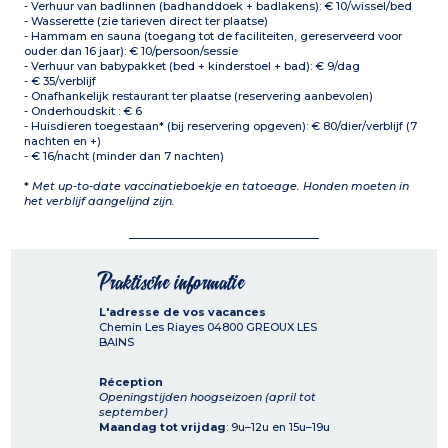
- Verhuur van badlinnen (badhanddoek + badlakens): € 10/wissel/bed
- Wasserette (zie tarieven direct ter plaatse)
- Hammam en sauna (toegang tot de faciliteiten, gereserveerd voor
ouder dan 16 jaar): € 10/persoon/sessie
- Verhuur van babypakket (bed + kinderstoel + bad): € 9/dag
- € 35/verblijf
- Onafhankelijk restaurant ter plaatse (reservering aanbevolen)
- Onderhoudskit : € 6
- Huisdieren toegestaan* (bij reservering opgeven): € 80/dier/verblijf (7
nachten en +)
- € 16/nacht (minder dan 7 nachten)
*
Met up-to-date vaccinatieboekje en tatoeage. Honden moeten in
het verblijf aangelijnd zijn.
Praktische informatie
L'adresse de vos vacances
Chemin Les Riayes
04800
GREOUX LES
BAINS
Réception
Openingstijden hoogseizoen (april tot
september)
Maandag tot vrijdag
: 9u–12u en 15u–19u