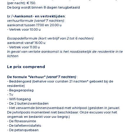
(per nacht): € 150.
De borg wordt binnen 8 dagen terugbetaald
br />
Aankomst- en vertrektijden
:
verhuurformule (vanaf 7 nachten)
:
aankomst tussen 17.00 en 20.00 u
- Vertrek voor 10.00 u
Escapadeformule (kort verblijf van 2 tot 6 nachten)
:
aankomst vanaf 16.00 u
- Vertrek voor 11.00 u
In geval van verlate aankomst is het noodzakelijk de residentie in te
lichten
Le prix comprend
De formule "Verhuur"
(vanaf 7 nachten)
:
- Beddengoed (behalve voor curisten 21 nachten* geboekt bij de
residentie)
- Bagageopslag
- Tv
- Wifi-toegang
- De 2 buitenzwembaden
- Het verwarmde binnenzwembad met whirlpool (gesloten in januari.
De jwhirlpools momenteel niet beschikbaar. Onze excuses voor het
ongemak en bedankt voor uw begrip.)
- De fitnessruimte
- De tafeltennistafels
- De petanquebaan