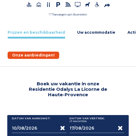
Toevoegen aan favorieten
Prijzen en beschikbaarheid
Uw accommodatie
Acti
Onze aanbiedingen!
Boek uw vakantie in onze
Residentie Odalys La Licorne de
Haute-Provence
DATUM VAN AANKOMST:
DATUM VAN VERTREK:
(7
NACHTEN
)