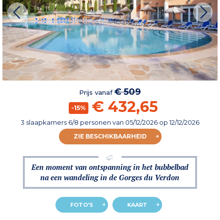
€ 509
Prijs vanaf
€ 432,65
-15%
3 slaapkamers 6/8 personen
van
05/12/2026
op 12/12/2026
ZIE BESCHIKBAARHEID
Een moment van ontspanning in het bubbelbad
na een wandeling in de Gorges du Verdon
FOTO'S
KAART