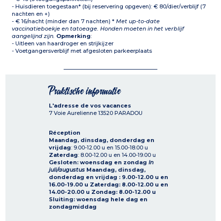
- Huisdieren toegestaan* (bij reservering opgeven): € 80/dier/verblijf (7
nachten en +)
- € 16/nacht (minder dan 7 nachten) *
Met up-to-date
vaccinatieboekje en tatoeage. Honden moeten in het verblijf
aangelijnd zijn.
Opmerking
:
- Uitleen van haardroger en strijkijzer
- Voetgangersverblijf met afgesloten parkeerplaats
Praktische informatie
L'adresse de vos vacances
7 Voie Aurelienne
13520
PARADOU
Réception
Maandag, dinsdag, donderdag en
vrijdag
: 9.00-12.00 u en 15.00-18.00 u
Zaterdag
: 8.00-12.00 u en 14.00-19.00 u
Gesloten: woensdag en zondag
In
juli/augustus
Maandag, dinsdag,
donderdag en vrijdag
: 9.00-12.00 u en
16.00-19.00 u
Zaterdag
: 8.00-12.00 u en
14.00-20.00 u
Zondag: 8.00-12.00 u
Sluiting: woensdag hele dag en
zondagmiddag