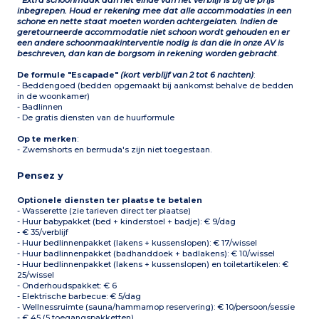
* Extra schoonmaak aan het einde van het verblijf is bij de prijs
inbegrepen. Houd er rekening mee dat alle accommodaties in een
schone en nette staat moeten worden achtergelaten. Indien de
geretourneerde accommodatie niet schoon wordt gehouden en er
een andere schoonmaakinterventie nodig is dan die in onze AV is
beschreven, dan kan de borgsom in rekening worden gebracht
.
De formule "Escapade"
(kort verblijf van 2 tot 6 nachten)
:
- Beddengoed (bedden opgemaakt bij aankomst behalve de bedden
in de woonkamer)
- Badlinnen
- De gratis diensten van de huurformule
Op te merken
:
- Zwemshorts en bermuda's zijn niet toegestaan.
Pensez y
Optionele diensten ter plaatse te betalen
- Wasserette (zie tarieven direct ter plaatse)
- Huur babypakket (bed + kinderstoel + badje): € 9/dag
- € 35/verblijf
- Huur bedlinnenpakket (lakens + kussenslopen): € 17/wissel
- Huur badlinnenpakket (badhanddoek + badlakens): € 10/wissel
- Huur bedlinnenpakket (lakens + kussenslopen) en toiletartikelen: €
25/wissel
- Onderhoudspakket: € 6
- Elektrische barbecue: € 5/dag
- Wellnessruimte (sauna/hammamop reservering): € 10/persoon/sessie
- € 45 (5 toegangspakketten)