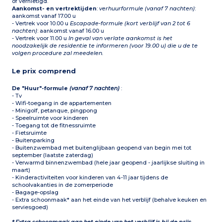
of vernietigd.
Aankomst- en vertrektijden
:
verhuurformule (vanaf 7 nachten)
:
aankomst vanaf 17.00 u
- Vertrek voor 10.00 u
Escapade-formule (kort verblijf van 2 tot 6
nachten)
: aankomst vanaf 16.00 u
- Vertrek voor 11.00 u
In geval van verlate aankomst is het
noodzakelijk de residentie te informeren (voor 19.00 u) die u de te
volgen procedure zal meedelen.
Le prix comprend
De "Huur"-formule
(vanaf 7 nachten)
:
- Tv
- Wifi-toegang in de appartementen
- Minigolf, petanque, pingpong
- Speelruimte voor kinderen
- Toegang tot de fitnessruimte
- Fietsruimte
- Buitenparking
- Buitenzwembad met buitenglijbaan geopend van begin mei tot
september (laatste zaterdag)
- Verwarmd binnenzwembad (hele jaar geopend - jaarlijkse sluiting in
maart)
- Kinderactiviteiten voor kinderen van 4-11 jaar tijdens de
schoolvakanties in de zomerperiode
- Bagage-opslag
- Extra schoonmaak* aan het einde van het verblijf (behalve keuken en
serviesgoed)