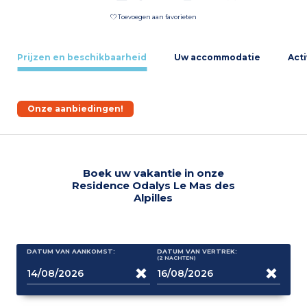
Toevoegen aan favorieten
Prijzen en beschikbaarheid
Uw accommodatie
Acti
Onze aanbiedingen!
Boek uw vakantie in onze
Residence Odalys Le Mas des
Alpilles
DATUM VAN AANKOMST:
DATUM VAN VERTREK:
(2
NACHTEN
)