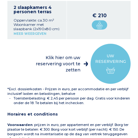
2 slaapkamers 4
personen terras
€ 210
Oppervlakte: ca.30 m²
Woonkamer met
slaapbank (2x190x80 cm)
of slaapbank (voor de
MEER WEERGEVEN
appartementen op de
eerste verdieping)
Uitgeruste kitchenette
(koelkast, keramische
kookplaat (x2),
UW
Klik hier om uw
combimagnetron,
RESERVERING
vaatwasser,
reservering voort te
filterkoffiezetapparaat,
zetten
waterkoker) Slaapkamer
met 1 tweepersoonsbed
(160 cm of 140 cm voor de
appartementen op de
*Excl. dossierkosten - Prijzen in euro, per accommodatie en per verblijf
eerste verdieping)
Badkamer (douche of bad
inclusief lasten en belastingen, behalve
voor de appartementen op
Toeristenbelasting: € 2,45 per persoon per dag. Gratis voor kinderen
de tweede verdieping) met
onder de 18. Te betalen bij het inchecken.
wc Terras
Let op
: het
serviesgoed en bestek is
Horaires et conditions
alleen voorzien voor het
aantal personen dat voor
de accommodatie is
Voorwaarden
: prijzen in euro, per appartement en per verblijf. Borg ter
aangegeven.
plaatse te betalen: € 300. Borg voor kort verblijf (per nacht): € 150. De
borgsom wordt na inventarisatie op de dag van vertrek teruggegeven