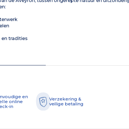
an de Aveyron, tussen ongerepte natuur en uitzonderlij
en:
sterwerk
elen
en tradities
nvoudige en
Verzekering &
elle online
veilige betaling
eck-in