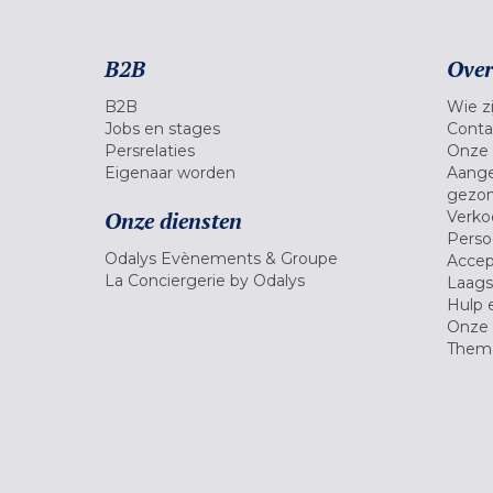
B2B
Over
B2B
Wie zi
Jobs en stages
Conta
Persrelaties
Onze 
Eigenaar worden
Aange
gezon
Onze diensten
Verko
Pers
Odalys Evènements & Groupe
Accep
La Conciergerie by Odalys
Laagst
Hulp 
Onze 
Thema