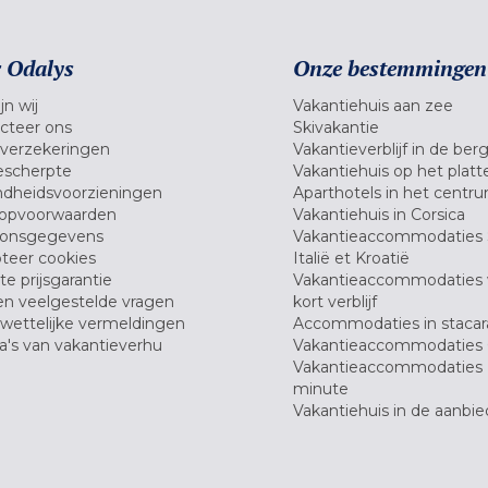
 Odalys
Onze bestemmingen
jn wij
Vakantiehuis aan zee
cteer ons
Skivakantie
verzekeringen
Vakantieverblijf in de ber
scherpte
Vakantiehuis op het platt
dheidsvoorzieningen
Aparthotels in het centr
opvoorwaarden
Vakantiehuis in Corsica
oonsgegevens
Vakantieaccommodaties 
teer cookies
Italië et Kroatië
e prijsgarantie
Vakantieaccommodaties
en veelgestelde vragen
kort verblijf
wettelijke vermeldingen
Accommodaties in stacar
's van vakantieverhu
Vakantieaccommodaties 
Vakantieaccommodaties 
minute
Vakantiehuis in de aanbie