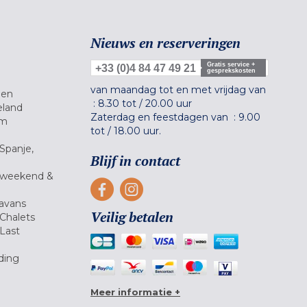
Nieuws en reserveringen
Gratis service +
+33 (0)4 84 47 49 21
gesprekskosten
van maandag tot en met vrijdag van
gen
:
8.30 tot
/
20.00 uur
eland
Zaterdag en feestdagen van :
9.00
um
tot
/
18.00 uur.
Spanje,
Blijf in contact
 weekend &
avans
Veilig betalen
Chalets
Last
ding
Meer informatie +