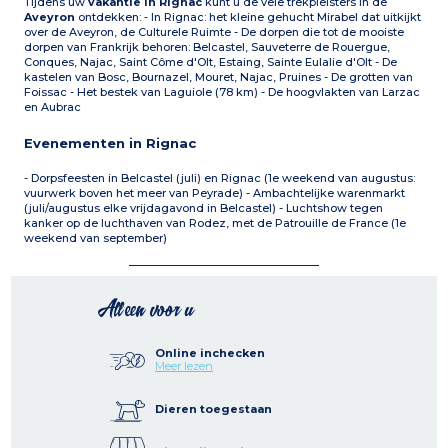
Tijdens uw
vakantie in Rignac
kunt u de vele trekpleisters in de
Aveyron
ontdekken: - In Rignac: het kleine gehucht Mirabel dat uitkijkt
over de Aveyron, de Culturele Ruimte - De dorpen die tot de mooiste
dorpen van Frankrijk behoren: Belcastel, Sauveterre de Rouergue,
Conques, Najac, Saint Côme d'Olt, Estaing, Sainte Eulalie d'Olt - De
kastelen van Bosc, Bournazel, Mouret, Najac, Pruines - De grotten van
Foissac - Het bestek van Laguiole (78 km) - De hoogvlakten van Larzac
en Aubrac
Evenementen in Rignac
- Dorpsfeesten in Belcastel (juli) en Rignac (1e weekend van augustus:
vuurwerk boven het meer van Peyrade) - Ambachtelijke warenmarkt
(juli/augustus elke vrijdagavond in Belcastel) - Luchtshow tegen
kanker op de luchthaven van Rodez, met de Patrouille de France (1e
weekend van september)
Alleen voor u
Online inchecken
Meer lezen
Dieren toegestaan