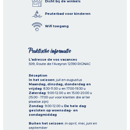
Dicht bij de winkels
Peuterbad voor kinderen
Wifi toegang
Praktische informatie
L'adresse de vos vacances
509, Route de l'Aveyron
12390
RIGNAC
Réception
In het seizoen
:
juli en augustus
Maandag, dinsdag, donderdag en
vrijdag
: 8.30-11.00 u en 17.00-19.30 u
Zaterdag
: 9.00-12.00 u en 15.00-20.00 u
(15.00 - 17.00 uur voor klanten die al ter
plaatse zijn)
Zondag
: 9.00-12.00 u
De hele dag
gesloten op woensdag- en
zondagmiddag
Buiten het seizoen
:
in april, mei, juni en
september