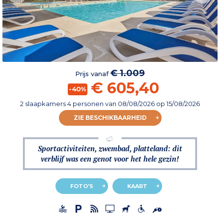
€ 1.009
Prijs vanaf
€ 605,40
-40%
2 slaapkamers 4 personen
van
08/08/2026
op 15/08/2026
ZIE BESCHIKBAARHEID
Sportactiviteiten, zwembad, platteland: dit
verblijf was een genot voor het hele gezin!
FOTO'S
KAART