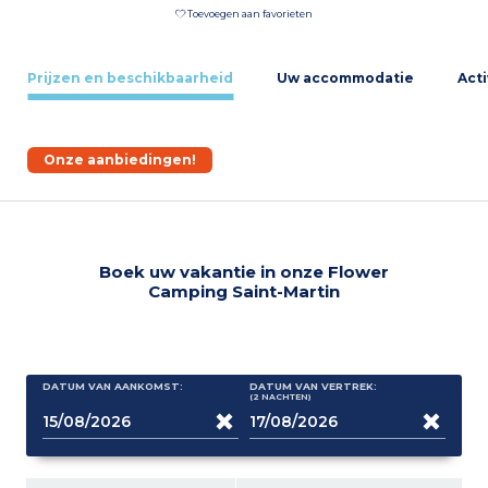
Toevoegen aan favorieten
Prijzen en beschikbaarheid
Uw accommodatie
Acti
Onze aanbiedingen!
Boek uw vakantie in onze Flower
Camping Saint-Martin
DATUM VAN AANKOMST:
DATUM VAN VERTREK:
(2
NACHTEN
)