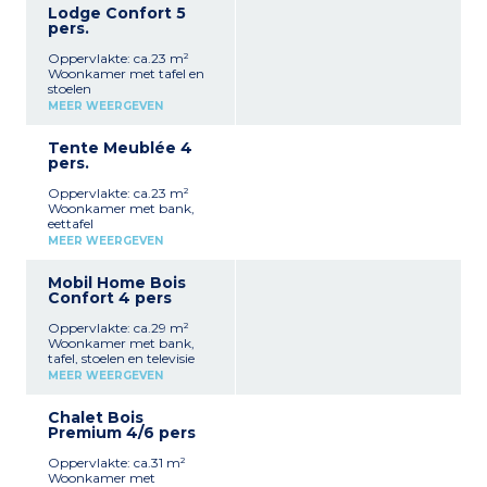
Lodge Confort 5
pers.
Oppervlakte: ca.23 m²
Woonkamer met tafel en
stoelen
Volledig ingerichte
MEER WEERGEVEN
kitchenette (kookplaat,
koelkast, magnetron,
Tente Meublée 4
koffiezetapparaat,
pers.
serviesgoed)
1 slaapkamer met een
Oppervlakte: ca.23 m²
tweepersoonsbed (140 cm)
Woonkamer met bank,
1 slaapkamer met drie
eettafel
eenpersoonsbedden (80
Volledig ingerichte
cm)
MEER WEERGEVEN
kitchenette (kookplaat,
Overdekt terras (11 m²)
koelkast, magnetron,
Opmerking:
accommodatie
Mobil Home Bois
koffiezetapparaat,
zonder sanitair (sanitair op
Confort 4 pers
serviesgoed)
camping in de buurt).
1 slaapkamer met een
Max. capaciteit 5
Oppervlakte: ca.29 m²
tweepersoonsbed (140 cm)
personen
Woonkamer met bank,
2 slaapkamers met een
tafel, stoelen en televisie
eenpersoonsbed (80 cm)
Volledig ingerichte
Voortent (11 m²)
MEER WEERGEVEN
kitchenette (gaskookplaat,
Opmerking:
accommodatie
koelkast/vriezer, freezer,
zonder sanitair (sanitair op
Chalet Bois
magnetron,
camping in de buurt).
Premium 4/6 pers
koffiezetapparaat,
Max. capaciteit 4
waterkoker, broodrooster,
personen
Oppervlakte: ca.31 m²
serviesgoed)
Woonkamer met
1 slaapkamer met een