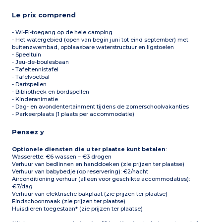
Le prix comprend
- Wi-Fi-toegang op de hele camping
- Het watergebied (open van begin juni tot eind september) met
buitenzwembad, opblaasbare waterstructuur en ligstoelen
- Speeltuin
- Jeu-de-boulesbaan
- Tafeltennistafel
- Tafelvoetbal
- Dartspellen
- Bibliotheek en bordspellen
- Kinderanimatie
- Dag- en avondentertainment tijdens de zomerschoolvakanties
- Parkeerplaats (1 plaats per accommodatie)
Pensez y
Optionele diensten die u ter plaatse kunt betalen
:
Wasserette: €6 wassen – €3 drogen
Verhuur van bedlinnen en handdoeken (zie prijzen ter plaatse)
Verhuur van babybedje (op reservering): €2/nacht
Airconditioning verhuur (alleen voor geschikte accommodaties):
€7/dag
Verhuur van elektrische bakplaat (zie prijzen ter plaatse)
Eindschoonmaak (zie prijzen ter plaatse)
Huisdieren toegestaan* (zie prijzen ter plaatse)