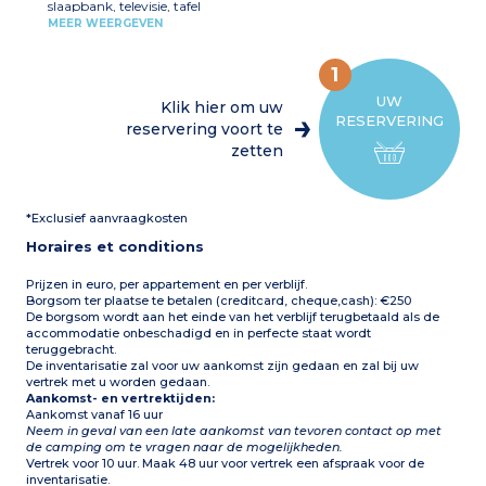
slaapbank, televisie, tafel
tweepersoonsbed (140 cm)
en stoelen
1 slaapkamer met twee
MEER WEERGEVEN
Volledig ingerichte
eenpersoonsbedden (80
kitchenette (kookplaat,
cm)
koelkast, magnetron,
1 badkamer met douche en
1
koffiezetapparaat,
wastafel
vaatwasser, serviesgoed)
1 aparte wc
UW
Klik hier om uw
1 slaapkamer met 1
Overdekt terras met
RESERVERING
tweepersoonsbed (140 cm)
reservering voort te
tuinmeubilair en ligstoelen
1 slaapkamer met 2
(9 m²)
zetten
eenpersoonsbedden (80
Max. capaciteit 4
cm)
personen
1 badkamer met douche,
wastafel
*Exclusief aanvraagkosten
Aparte wc
Overdekt terras met
Horaires et conditions
tuinmeubilair (12 m²)
Airconditioning
Max. capaciteit 6
Prijzen in euro, per appartement en per verblijf.
personen
Borgsom ter plaatse te betalen (creditcard, cheque,cash): €250
De borgsom wordt aan het einde van het verblijf terugbetaald als de
accommodatie onbeschadigd en in perfecte staat wordt
teruggebracht.
De inventarisatie zal voor uw aankomst zijn gedaan en zal bij uw
vertrek met u worden gedaan.
Aankomst- en vertrektijden:
Aankomst vanaf 16 uur
Neem in geval van een late aankomst van tevoren contact op met
de camping om te vragen naar de mogelijkheden.
Vertrek voor 10 uur. Maak 48 uur voor vertrek een afspraak voor de
inventarisatie.