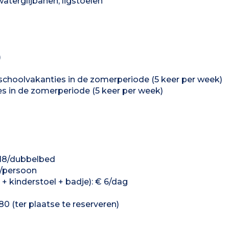
terglijbanen, ligstoelen
)
e schoolvakanties in de zomerperiode (5 keer per week)
es in de zomerperiode (5 keer per week)
 €18/dubbelbed
1/persoon
+ kinderstoel + badje): € 6/dag
0 (ter plaatse te reserveren)