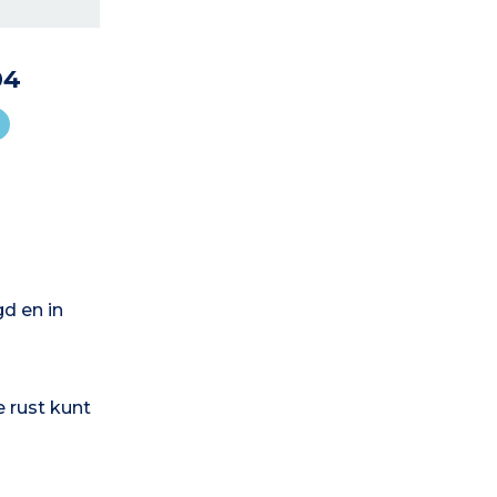
04
d en in
e rust kunt