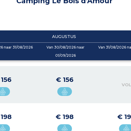
Camping Le Bois d'Amour
AUGUSTUS
6 naar 31/08/2026
Van 30/08/2026 naar
Van 31/08/2026 n
01/09/2026
 156
€ 156
VO
 198
€ 198
€ 1