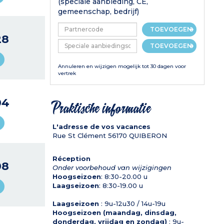
(speciale aanbieding, CE,
gemeenschap, bedrijf)
TOEVOEGEN
28
TOEVOEGEN
Annuleren en wijzigen mogelijk tot 30 dagen voor
vertrek
04
Praktische informatie
L'adresse de vos vacances
Rue St Clément
56170
QUIBERON
Réception
08
Onder voorbehoud van wijzigingen
Hoogseizoen
: 8:30-20.00 u
Laagseizoen
: 8:30-19.00 u
Laagseizoen
: 9u-12u30 / 14u-19u
Hoogseizoen (maandag, dinsdag,
donderdag, vrijdag en zondag)
: 9u-