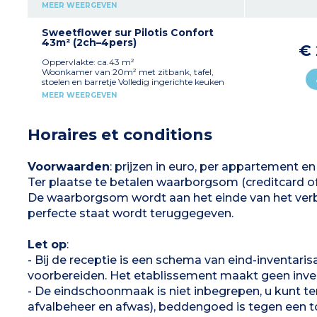
magnetron, vaatwerk) 1 slaapkamer met 1
MEER WEERGEVEN
tweepersoonsbed (140x200 cm) 1 slaapkamer
met 2 eenpersoonsbedden (80x190 cm) 1
doucheruimte met douche, wastafel, wc
Sweetflower sur Pilotis Confort
Overdekt terras (m²) met tuinmeubelen
43m² (2ch–4pers)
€
Maximale capaciteit 4 personen inclusief
baby
Oppervlakte: ca.43 m²
Woonkamer van 20m² met zitbank, tafel,
Let op
stoelen en barretje Volledig ingerichte keuken
- Afsluiting van de accommodatie met een
(kookplaat, koelkast/vriezer, magnetron,
MEER WEERGEVEN
hangslot
koffiezetapparaat, serviesgoed) 1 slaapkamer
- Op palen: toegang via 5 treden
met 1 tweepersoonsbed (160x200 cm) 1
slaapkamer met 2 eenpersoonsbedden (80x190
Horaires et conditions
cm) 1 doucheruimte met douche, wastafel
Aparte wc Televisie Halfoverdekt terras (van
11m²) met tuinmeubilair,
strandstoelen
Maximale capaciteit van 4
Voorwaarden
: prijzen in euro, per appartement en p
personen
Ter plaatse te betalen waarborgsom (creditcard 
Opmerking
:
De waarborgsom wordt aan het einde van het verb
- Voetgangersgebied, parkeergelegenheid in de
buurt
perfecte staat wordt teruggegeven.
- Op palen: toegang via 5 treden
Let op
:
- Bij de receptie is een schema van eind-inventarisa
voorbereiden. Het etablissement maakt geen invent
- De eindschoonmaak is niet inbegrepen, u kunt te
afvalbeheer en afwas), beddengoed is tegen een t