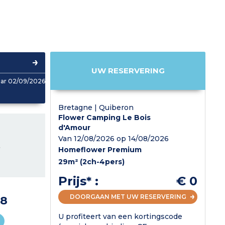
UW RESERVERING
aar 02/09/2026
Bretagne | Quiberon
Flower Camping Le Bois
d'Amour
Van 12/08/2026 op 14/08/2026
L
Homeflower Premium
29m² (2ch-4pers)
Prijs* :
€ 0
DOORGAAN MET UW RESERVERING
98
U profiteert van een kortingscode