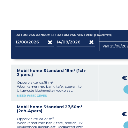
DATUM VAN AANKOMST:
DATUM VAN VERTREK:
(2
NACHTEN
)
Van 29/08/202
Mobil home Standard 18m² (1ch-
2 pers.)
€
Oppervlakte: ca.18 m²
Woonkamer met bank, tafel, stoelen, tv
Uitgeruste kitchenette (kookplaat,
koelkast/vriezer, magnetron, servies)
MEER WEERGEVEN
1 slaapkamer met 1 tweepersoonsbed
(140x200cm)
1 badkamer met douche, wastafel en wc
Mobil home Standard 27,50m²
Overdekt terras
(2ch-4pers)
€
Max. capaciteit 2 personen
Oppervlakte: ca.27 m²
Woonkamer met bank, tafel, stoelen, TV
Keukenhoek (kookplaat, koelkast/vriezer,