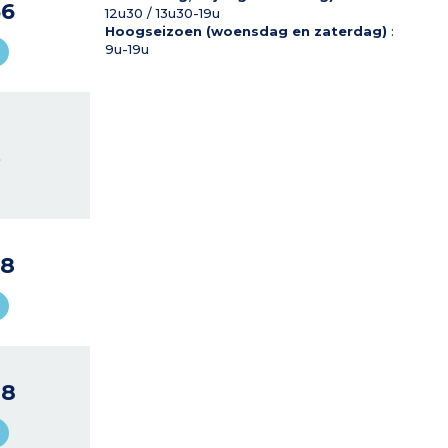
66
12u30 / 13u30-19u
Hoogseizoen (woensdag en zaterdag)
:
9u-19u
L
18
88