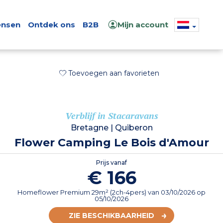
nsen
Ontdek ons
B2B
Mijn account
Toevoegen aan favorieten
Verblijf in Stacaravans
Bretagne
|
Quiberon
Flower Camping Le Bois d'Amour
Prijs vanaf
€ 166
Homeflower Premium 29m² (2ch-4pers)
van
03/10/2026
op
05/10/2026
ZIE BESCHIKBAARHEID