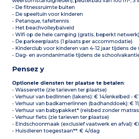
weersomstandigheden), peuterbad van 100 m², 3 wa
- De fitnessruimte buiten
- De speeltuin voor kinderen
- Petanque, tafeltennis
- Het beachvolleybalveld
- Wifi op de hele camping (gratis, beperkt netwerk
- De parkeerplaats (1 plaats per accommodatie)
- Kinderclub voor kinderen van 4-12 jaar tijdens d
- Dag- en avondanimatie tijdens de schoolvakanti
Pensez y
Optionele diensten ter plaatse te betalen
:
- Wasserette (zie tarieven ter plaatse)
- Verhuur van bedlinnen (lakens): € 14/enkelbed -
- Verhuur van badkamerlinnen (badhanddoek): € 1
- Verhuur van babypakket* (reisbed zonder matras 
- Verhuur fiets (zie tarieven ter plaatse)
- Eindschoonmaak (exclusief vaatwerk en afval): €8
- Huisdieren toegestaan**: € 4/dag