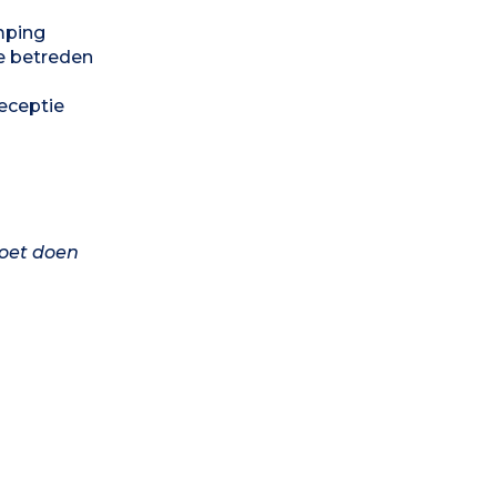
mping
e betreden
eceptie
moet doen