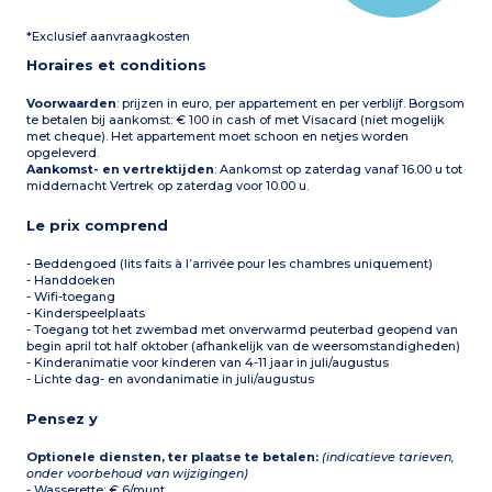
*Exclusief aanvraagkosten
Horaires et conditions
Voorwaarden
: prijzen in euro, per appartement en per verblijf. Borgsom
te betalen bij aankomst: € 100 in cash of met Visacard (niet mogelijk
met cheque). Het appartement moet schoon en netjes worden
opgeleverd.
Aankomst- en vertrektijden
: Aankomst op zaterdag vanaf 16.00 u tot
middernacht Vertrek op zaterdag voor 10.00 u.
Le prix comprend
- Beddengoed (lits faits à l’arrivée pour les chambres uniquement)
- Handdoeken
- Wifi-toegang
- Kinderspeelplaats
- Toegang tot het zwembad met onverwarmd peuterbad geopend van
begin april tot half oktober (afhankelijk van de weersomstandigheden)
- Kinderanimatie voor kinderen van 4-11 jaar in juli/augustus
- Lichte dag- en avondanimatie in juli/augustus
Pensez y
Optionele diensten, ter plaatse te betalen:
(indicatieve tarieven,
onder voorbehoud van wijzigingen)
- Wasserette: € 6/munt