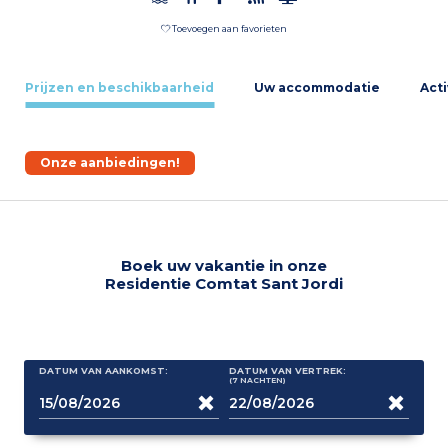
Toevoegen aan favorieten
Prijzen en beschikbaarheid
Uw accommodatie
Acti
Onze aanbiedingen!
Boek uw vakantie in onze
Residentie Comtat Sant Jordi
DATUM VAN AANKOMST:
DATUM VAN VERTREK:
(7
NACHTEN
)