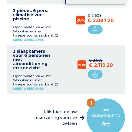
ingerichte kitchenette
(keramische kookplaat,
3 pièces 6 pers.
gecombineerde
climatisé vue
magnetron,
€ 2.609
piscine
koffiezetapparaat,
20%
€ 2.087,20
koelkast) 2 slaapkamers
Oppervlakte: ca.45 m²
met 1 tweepersoonsbed (of
Woonkamer met
2 enkele bedden op
tweepersoonsslaapbank (2
aanvraag)
aparte matrassen)
Badkamer met ligbad
MEER WEERGEVEN
Volledig ingerichte
kitchenette (keramische
3 slaapkamers
kookplaat, gecombineerde
voor 6 personen
magnetron,
met
koffiezetapparaat,
€ 2.649
airconditioning
koelkast) 2 slaapkamers
20%
€ 2.119,20
en zeezicht
met 1 tweepersoonsbed (of
2 enkele bedden op
Oppervlakte: ca.45 m²
aanvraag)
Woonkamer met
Badkamer met ligbad
tweepersoonsslaapbank (2
aparte matrassen)
MEER WEERGEVEN
Volledig ingerichte
kitchenette (keramische
kookplaat, gecombineerde
1
magnetron,
koffiezetapparaat,
UW
Klik hier om uw
koelkast) 2 slaapkamers
RESERVERING
met 1 tweepersoonsbed (of
reservering voort te
2 enkele bedden op
zetten
aanvraag)
Badkamer met ligbad