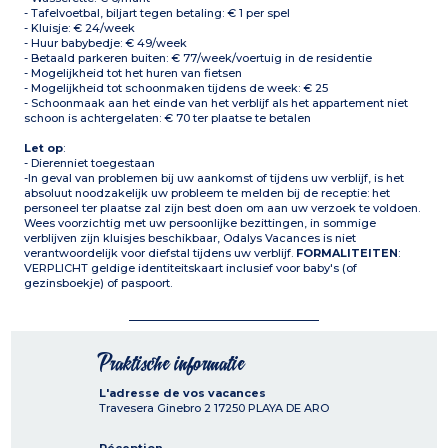
- Tafelvoetbal, biljart tegen betaling: € 1 per spel
- Kluisje: € 24/week
- Huur babybedje: € 49/week
- Betaald parkeren buiten: € 77/week/voertuig in de residentie
- Mogelijkheid tot het huren van fietsen
- Mogelijkheid tot schoonmaken tijdens de week: € 25
- Schoonmaak aan het einde van het verblijf als het appartement niet
schoon is achtergelaten: € 70 ter plaatse te betalen
Let op
:
- Dierenniet toegestaan
-In geval van problemen bij uw aankomst of tijdens uw verblijf, is het
absoluut noodzakelijk uw probleem te melden bij de receptie: het
personeel ter plaatse zal zijn best doen om aan uw verzoek te voldoen.
Wees voorzichtig met uw persoonlijke bezittingen, in sommige
verblijven zijn kluisjes beschikbaar, Odalys Vacances is niet
verantwoordelijk voor diefstal tijdens uw verblijf.
FORMALITEITEN
:
VERPLICHT geldige identiteitskaart inclusief voor baby's (of
gezinsboekje) of paspoort.
Praktische informatie
L'adresse de vos vacances
Travesera Ginebro 2
17250
PLAYA DE ARO