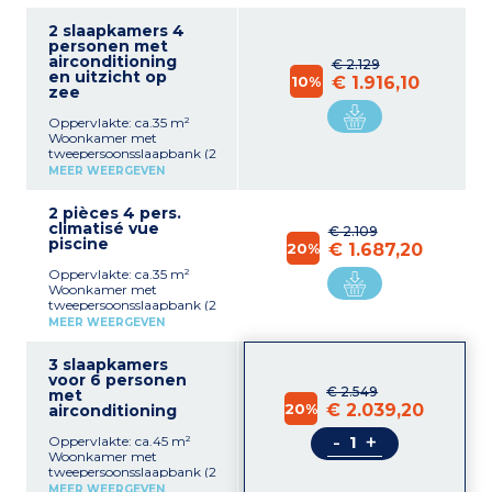
2 slaapkamers 4
personen met
airconditioning
€ 2.129
en uitzicht op
10%
€ 1.916,10
zee
Oppervlakte: ca.35 m²
Woonkamer met
tweepersoonsslaapbank (2
aparte matrassen)
MEER WEERGEVEN
Volledig ingerichte
kitchenette (keramische
2 pièces 4 pers.
kookplaat, gecombineerde
climatisé vue
magnetron,
€ 2.109
piscine
koffiezetapparaat,
20%
€ 1.687,20
koelkast) 1 slaapkamer met
Oppervlakte: ca.35 m²
1 tweepersoonsbed (of 2
Woonkamer met
enkele bedden op
tweepersoonsslaapbank (2
aanvraag)
aparte matrassen) Volledig
Badkamer met bad of
MEER WEERGEVEN
ingerichte kitchenette
douche
(keramische kookplaat,
3 slaapkamers
gecombineerde
voor 6 personen
magnetron,
€ 2.549
met
koffiezetapparaat,
20%
€ 2.039,20
airconditioning
koelkast) 1 slaapkamer met
1 tweepersoonsbed (of 2
-
+
Oppervlakte: ca.45 m²
enkele bedden op
Woonkamer met
aanvraag)
tweepersoonsslaapbank (2
Badkamer met bad of
aparte matrassen) Volledig
douche
MEER WEERGEVEN