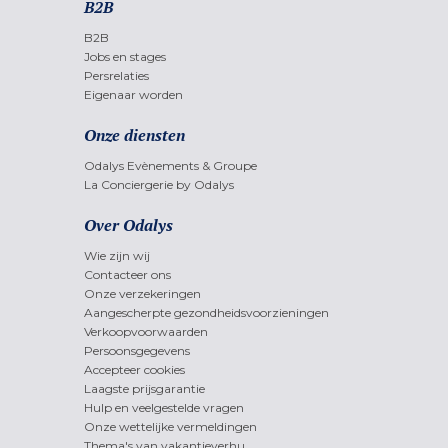
B2B
B2B
Jobs en stages
Persrelaties
Eigenaar worden
Onze diensten
Odalys Evènements & Groupe
La Conciergerie by Odalys
Over Odalys
Wie zijn wij
Contacteer ons
Onze verzekeringen
Aangescherpte gezondheidsvoorzieningen
Verkoopvoorwaarden
Persoonsgegevens
Accepteer cookies
Laagste prijsgarantie
Hulp en veelgestelde vragen
Onze wettelijke vermeldingen
Thema's van vakantieverhu