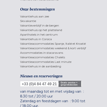
Onze bestemmingen
Vakantiehuis aan zee
Skivakantie
Vakantieverblijf in de bergen
Vakantiehuis op het platteland
Aparthotels in het centrum
Vakantiehuis in Corsica
Vakantieaccommodaties Spanje, Italië et Kroatië
Vakantieaccommodaties weekend & kort verblijf
Accommodaties in stacaravans
Vakantieaccommodaties Chalets
Vakantieaccommodaties Last minute
Vakantiehuis in de aanbieding
Nieuws en reserveringen
Gratis service +
+33 (0)4 84 47 49 21
gesprekskosten
van maandag tot en met vrijdag van :
8.30 tot
/
20.00 uur
Zaterdag en feestdagen van :
9.00 tot
/
18.00 uur.