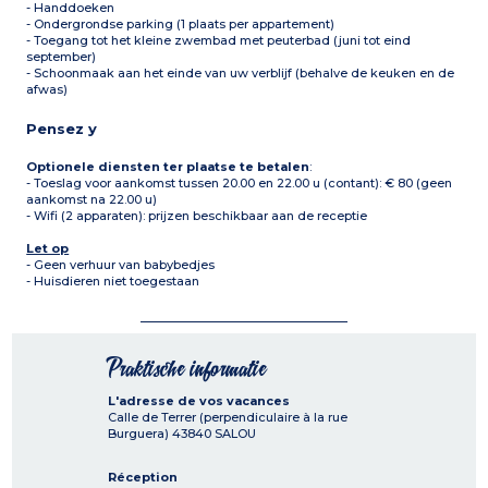
- Handdoeken
- Ondergrondse parking (1 plaats per appartement)
- Toegang tot het kleine zwembad met peuterbad (juni tot eind
september)
- Schoonmaak aan het einde van uw verblijf (behalve de keuken en de
afwas)
Pensez y
Optionele diensten ter plaatse te betalen
:
- Toeslag voor aankomst tussen 20.00 en 22.00 u (contant): € 80 (geen
aankomst na 22.00 u)
- Wifi (2 apparaten): prijzen beschikbaar aan de receptie
Let op
- Geen verhuur van babybedjes
- Huisdieren niet toegestaan
Praktische informatie
L'adresse de vos vacances
Calle de Terrer (perpendiculaire à la rue
Burguera)
43840
SALOU
Réception