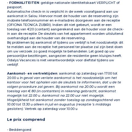
-
FORMALITEITEN
: geldige nationale identiteitskaart VERPLICHT of
paspoort.
Automatische check-in is verplicht in de week voorafgaand aan uw
aankomst in Salou. Hiervoor moet de houder van de reservering zijn
mobiele telefoonnummer en e-mailadres doorgeven aan de receptie
(OFICINA TECNICA ZUBIRI). Indien dit niet gebeurt, wordt er een
toeslag van €20 (contant) aangerekend aan de houder voor de check-
in aan de receptie. De sleutels van het appartement worden uitsluitend
overhandigd aan de houder van de reservering.
Bij problemen bij aankomst of tijdens uw verblijf is het noodzakelijk dit
te melden aan de receptie: het personeel ter plaatse zal zijn best doen
om uw verzoek zo goed mogelijk te behandelen. Let goed op uw
persoonlijke bezittingen, aangezien de residentie geen kluisjes heeft.
Odalys Vacances is niet verantwoordelijk voor diefstal tijdens uw
verblijf.
Aankomst- en vertrektijden
: aankomst op zaterdag van 17.00 tot
20.00 u
In geval van verlate aankomst is het noodzakelijk om het
kantoor voor het ophalen van de sleutels te informeren, dat u de te
volgen procedure zal geven. Bij aankomst na 20.00 u wordt een
toeslag van € 80 (in contanten) in rekening gebracht, aankomst
mogelijk tot 22.00 u. Aankomst na 22.00 uur niet mogelijk.
Mogelijkheid tot aankomst zonder toeslag op zondagochtend van
10.00 tot 13.30 u alleen in juli en augustus (receptie 's middags
gesloten).
Vertrek op zaterdag voor 10.00 u
Le prix comprend
- Beddengoed