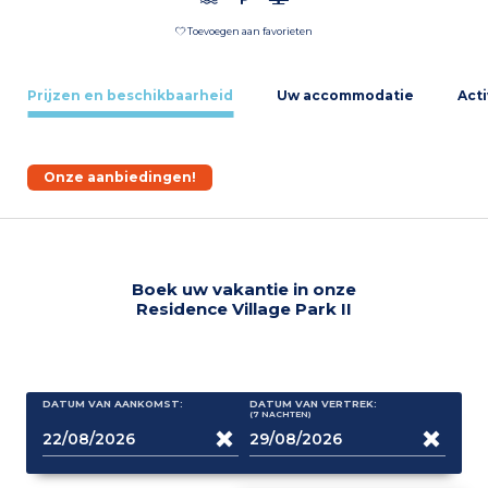
Toevoegen aan favorieten
Prijzen en beschikbaarheid
Uw accommodatie
Acti
Onze aanbiedingen!
Boek uw vakantie in onze
Residence Village Park II
DATUM VAN AANKOMST:
DATUM VAN VERTREK:
(7
NACHTEN
)