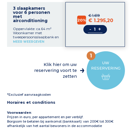
3 slaapkamers
voor 6 personen
€ 1.619
met
20%
€ 1.295,20
airconditioning
-
+
Oppervlakte: ca.64 m²
Woonkamer met
tweepersoonsslaapbank en
tv (lokale zenders)
MEER WEERGEVEN
Keukenmet keramische
kookplaat (4), Italiaans
koffiezetapparaat,
1
koelkast, oven en
magnetron, wasmachine
UW
Klik hier om uw
1 slaapkamer met
RESERVERING
tweepersoonsbed (of 2
reservering voort te
eenpersoonsbedden) met
zetten
eigen badkamer
1 slaapkamer met 2
eenpersoonsbedden
Badkamer met wc
*Exclusief aanvraagkosten
Terras 20m² of balkon met
tuinmeubilair
Horaires et conditions
Voorwaarden
:
Prijzen in euro, per appartement en per verblijf.
Borgsom te betalen bij aankomst (bankkaart): van 200€ tot 300€
afhankelijk van het aantal bewoners in de accommodatie