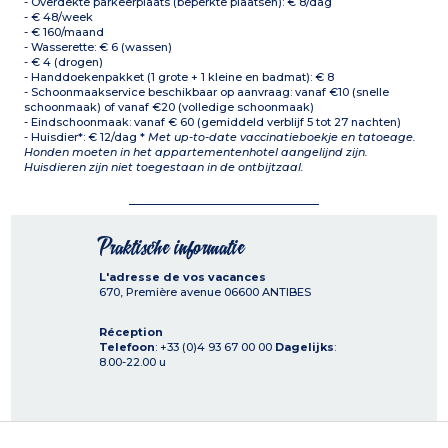
- Overdekte parkeerplaats (beperkte plaatsen): € 8/dag
- € 48/week
- € 160/maand
- Wasserette: € 6 (wassen)
- € 4 (drogen)
- Handdoekenpakket (1 grote + 1 kleine en badmat): € 8
- Schoonmaakservice beschikbaar op aanvraag: vanaf €10 (snelle
schoonmaak) of vanaf €20 (volledige schoonmaak)
- Eindschoonmaak: vanaf € 60 (gemiddeld verblijf 5 tot 27 nachten)
- Huisdier*: € 12/dag *
Met up-to-date vaccinatieboekje en tatoeage.
Honden moeten in het appartementenhotel aangelijnd zijn.
Huisdieren zijn niet toegestaan in de ontbijtzaal.
Praktische informatie
L'adresse de vos vacances
670, Première avenue
06600
ANTIBES
Réception
Telefoon
: +33 (0)4 93 67 00 00
Dagelijks
:
8.00-22.00 u