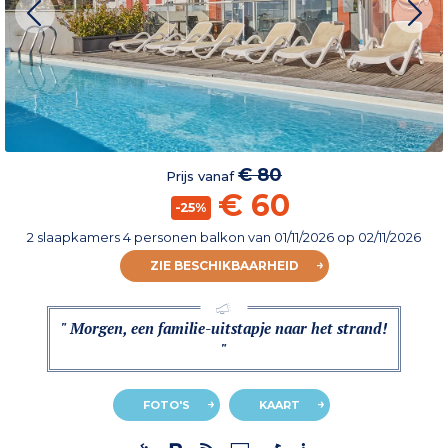
€ 80
Prijs vanaf
€ 60
-25%
2 slaapkamers 4 personen balkon
van
01/11/2026
op 02/11/2026
ZIE BESCHIKBAARHEID
" Morgen, een familie-uitstapje naar het strand!
"
FOTO'S
KAART