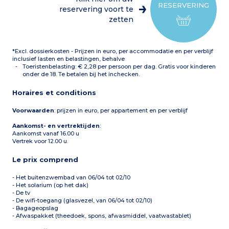
een tweepersoonsbed)
RESERVERING
Slaapkamer met 2
reservering voort te
stapelbedden
zetten
Badkamer of
doucheruimte met wc
Balkon met tuinmeubels
*Excl. dossierkosten - Prijzen in euro, per accommodatie en per verblijf
inclusief lasten en belastingen, behalve
Toeristenbelasting: € 2,28 per persoon per dag. Gratis voor kinderen
onder de 18. Te betalen bij het inchecken.
Horaires et conditions
Voorwaarden
: prijzen in euro, per appartement en per verblijf
Aankomst- en vertrektijden
:
Aankomst vanaf 16.00 u
Vertrek voor 12.00 u.
Le prix comprend
- Het buitenzwembad van 06/04 tot 02/10
- Het solarium (op het dak)
- De tv
- De wifi-toegang (glasvezel, van 06/04 tot 02/10)
- Bagageopslag
- Afwaspakket (theedoek, spons, afwasmiddel, vaatwastablet)