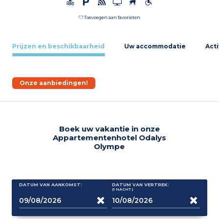
Toevoegen aan favorieten
Prijzen en beschikbaarheid
Uw accommodatie
Acti
Onze aanbiedingen!
Boek uw vakantie in onze
Appartementenhotel Odalys
Olympe
DATUM VAN AANKOMST:
DATUM VAN VERTREK:
(1
NACHT
)