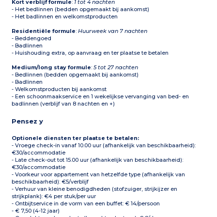
Kort verblijf formule
:
1 tot 4 nachten
- Het bedlinnen (bedden opgemaakt bij aankomst)
- Het badlinnen en welkomstproducten
Residentiële formule
:
Huurweek van 7 nachten
- Beddengoed
- Badlinnen
- Huishouding extra, op aanvraag en ter plaatse te betalen
Medium/long stay formule
:
5 tot 27 nachten
- Bedlinnen (bedden opgemaakt bij aankomst)
- Badlinnen
- Welkomstproducten bij aankomst
- Een schoonmaakservice en 1 wekelijkse vervanging van bed- en
badlinnen (verblijf van 8 nachten en +)
Pensez y
Optionele diensten ter plaatse te betalen:
- Vroege check-in vanaf 10.00 uur (afhankelijk van beschikbaarheid):
€30/accommodatie
- Late check-out tot 15.00 uur (afhankelijk van beschikbaarheid):
€30/accommodatie
- Voorkeur voor appartement van hetzelfde type (afhankelijk van
beschikbaarheid): €5/verblijf
- Verhuur van kleine benodigdheden (stofzuiger, strijkijzer en
strijkplank): €4 per stuk/per uur
- Ontbijtservice in de vorm van een buffet: € 14/persoon
- € 7,50 (4-12 jaar)