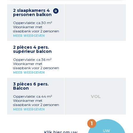
2 slaapkamers 4
personen balkon
Oppervlakte: ca.30 m²
Woonkamer met
slaapbank voor 2 personen
Kitchenette (koelkast,
MEER WEERGEVEN
keramische kookplaat,
magnetron, vaatwasser,
2 pièces 4 pers.
waterkoker)
supérieur balcon
Slaapkamer met 2 aparte
bedden (te veranderen in
Oppervlakte: ca.36 m²
een tweepersoonsbed)
Woonkamer met
Badkamer met wc
slaapbank voor 2 personen
Balkon met tuinmeubilair
Volledig ingerichte keuken
MEER WEERGEVEN
(koelkast, keramische
kookplaat, magnetron,
3 pièces 6 pers.
vaatwasser, waterkoker)
Balcon
Slaapkamer met 2 aparte
bedden (om te bouwen tot
VOL
Oppervlakte: ca.44 m²
een tweepersoonsbed)
Woonkamer met
Badkamer of
slaapbank voor 2 personen
doucheruimte met wc
Volledig ingerichte keuken
Balkon met tuinmeubels
MEER WEERGEVEN
(koelkast, keramische
kookplaat, magnetron,
vaatwasser, waterkoker)
1
Slaapkamer met 2 aparte
bedden (om te bouwen tot
UW
Klik hier om uw