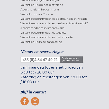
Vakantieverblijf in de bergen
Vakantiehuis op het platteland
Aparthotels in het centrum
Vakantiehuis in Corsica
Vakantieaccommodaties Spanje, Italië et Kroatië
Vakantieaccommodaties weekend & kort verblijf
Accommodaties in stacaravans
Vakantieaccommodaties Chalets
Vakantieaccommodaties Last minute
Vakantiehuis in de aanbieding
Nieuws en reserveringen
Gratis service +
+33 (0)4 84 47 49 21
gesprekskosten
van maandag tot en met vrijdag van :
8.30 tot
/
20.00 uur
Zaterdag en feestdagen van :
9.00 tot
/
18.00 uur.
Blijf in contact