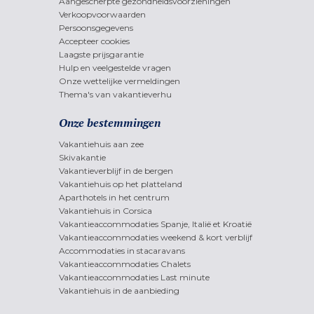
Aangescherpte gezondheidsvoorzieningen
Verkoopvoorwaarden
Persoonsgegevens
Accepteer cookies
Laagste prijsgarantie
Hulp en veelgestelde vragen
Onze wettelijke vermeldingen
Thema's van vakantieverhu
Onze bestemmingen
Vakantiehuis aan zee
Skivakantie
Vakantieverblijf in de bergen
Vakantiehuis op het platteland
Aparthotels in het centrum
Vakantiehuis in Corsica
Vakantieaccommodaties Spanje, Italië et Kroatië
Vakantieaccommodaties weekend & kort verblijf
Accommodaties in stacaravans
Vakantieaccommodaties Chalets
Vakantieaccommodaties Last minute
Vakantiehuis in de aanbieding