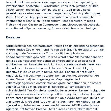
beschikt ook over vele voorzieningen voor sport of ontspanning. -
Watersporten: bootverhuur, windsurfen, kitesurfen, jetskiën, duiken,
vissen, zeilen, roeien, kanoën, parasailing. - Golf 18 en 9 holes,
paardrijden - Karten, quad, avonturenparcours, Parc Aqualand, Luna
Parc, Dino Park - Aquapark met zwembaden en wellnessruimte -
Internationaal Tennis- en Padelcentrum - Boogschieten, minigolf -
Fietsen - Nieuw Casino en Congrescentrum, bioscopen, discotheek,
attractiepark - Spa, ontspanning, fitness - Klein toeristisch treintje
Evasion
Agde is niet alleen een badplaats. Dankzij de unieke ligging tussen de
Middellandse Zee en de monding van de Hérault is de stad sinds haar
stichting in de 6e eeuw voor Christus altijd een plaats vol
handelsactiviteiten geweest. De stad wordt soms 'de zwarte parel van
de Middellandse Zee' genoemd en onderscheidt zich door haar
architectuur van basaltstenen. U kunt nog steeds de stadsmuren van
de oude stad bewonderen en de kerk van Saint André d'Agde,
gebouwd in de 6e eeuw. In het Musée de l'Ephèbe of het Musée
Agathois kunt u ook meer te weten komen over het erfgoed van de
streek. De natuurlijke omgeving van Cap d'Agde biedt
vakantiegangers een combinatie van grote zandstranden, de oevers
van het Canal de Midi, bossen bij het dorp La Tamarissière en
vulkanische kliffen. Om de Languedoc beter te leren kennen, volgt u de
wijnbouwers- en vissersroute en proeft u de wijn uit de Hérault en de
zeevruchten uit het Etang de Thau. In Cap d'Agde: het Canal du Midi en
zijn ronde sluis, de stad Agde en zijn stadsmuren, de kathedraal en
zijn kerken, de haven en de marine, Musée de lâ€™Ephèbe, Musée
Agathois, het fort van Brescou, het Laurens kasteel, Notre Dame du