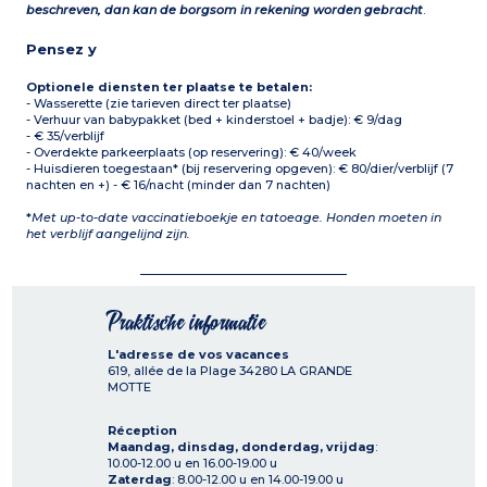
beschreven, dan kan de borgsom in rekening worden gebracht
.
Pensez y
Optionele diensten ter plaatse te betalen:
- Wasserette (zie tarieven direct ter plaatse)
- Verhuur van babypakket (bed + kinderstoel + badje): € 9/dag
- € 35/verblijf
- Overdekte parkeerplaats (op reservering): € 40/week
- Huisdieren toegestaan* (bij reservering opgeven): € 80/dier/verblijf (7
nachten en +) - € 16/nacht (minder dan 7 nachten)
*
Met up-to-date vaccinatieboekje en tatoeage. Honden moeten in
het verblijf aangelijnd zijn.
Praktische informatie
L'adresse de vos vacances
619, allée de la Plage
34280
LA GRANDE
MOTTE
Réception
Maandag, dinsdag, donderdag, vrijdag
:
10.00-12.00 u en 16.00-19.00 u
Zaterdag
: 8.00-12.00 u en 14.00-19.00 u