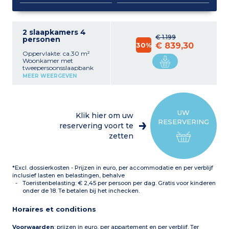
2 slaapkamers 4
€ 1.199
personen
30%
€ 839,30
Oppervlakte: ca.30 m²
Woonkamer met
tweepersoonsslaapbank
Uitgeruste kitchenette
MEER WEERGEVEN
(koelkast, kookplaat,
magnetron, vaatwasser,
koffiezetapparaat met
cups) 1 slaapcabine (kleine
kamer met raam) met 2
UW
Klik hier om uw
stapelbedden Badkamer
RESERVERING
met wc en haardroger
reservering voort te
Airconditioning
Op de
zetten
begane grond (op het
oosten)
.
*Excl. dossierkosten - Prijzen in euro, per accommodatie en per verblijf
inclusief lasten en belastingen, behalve
Toeristenbelasting: € 2,45 per persoon per dag. Gratis voor kinderen
onder de 18. Te betalen bij het inchecken.
Horaires et conditions
Voorwaarden
: prijzen in euro, per appartement en per verblijf. Ter