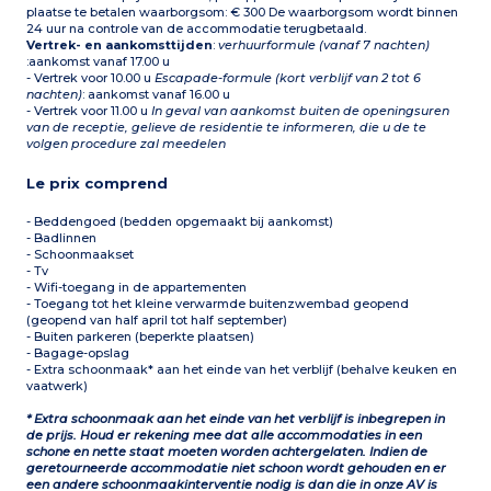
plaatse te betalen waarborgsom: € 300 De waarborgsom wordt binnen
24 uur na controle van de accommodatie terugbetaald.
Vertrek- en aankomsttijden
:
verhuurformule (vanaf 7 nachten)
:aankomst vanaf 17.00 u
- Vertrek voor 10.00 u
Escapade-formule (kort verblijf van 2 tot 6
nachten)
: aankomst vanaf 16.00 u
- Vertrek voor 11.00 u
In geval van aankomst buiten de openingsuren
van de receptie, gelieve de residentie te informeren, die u de te
volgen procedure zal meedelen
Le prix comprend
- Beddengoed (bedden opgemaakt bij aankomst)
- Badlinnen
- Schoonmaakset
- Tv
- Wifi-toegang in de appartementen
- Toegang tot het kleine verwarmde buitenzwembad geopend
(geopend van half april tot half september)
- Buiten parkeren (beperkte plaatsen)
- Bagage-opslag
- Extra schoonmaak* aan het einde van het verblijf (behalve keuken en
vaatwerk)
* Extra schoonmaak aan het einde van het verblijf is inbegrepen in
de prijs. Houd er rekening mee dat alle accommodaties in een
schone en nette staat moeten worden achtergelaten. Indien de
geretourneerde accommodatie niet schoon wordt gehouden en er
een andere schoonmaakinterventie nodig is dan die in onze AV is