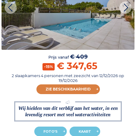
€ 409
Prijs vanaf
€ 347,65
-15%
2 slaapkamers 4 personen met zeezicht
van
12/12/2026
op
19/12/2026
ZIE BESCHIKBAARHEID
Wij hielden van dit verblijf aan het water, in een
levendig resort met veel wateractiviteiten
FOTO'S
KAART