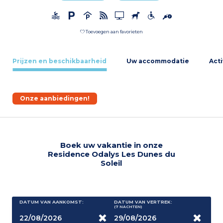
Toevoegen aan favorieten
Prijzen en beschikbaarheid
Uw accommodatie
Acti
Onze aanbiedingen!
Boek uw vakantie in onze
Residence Odalys Les Dunes du
Soleil
DATUM VAN AANKOMST:
DATUM VAN VERTREK:
(7
NACHTEN
)