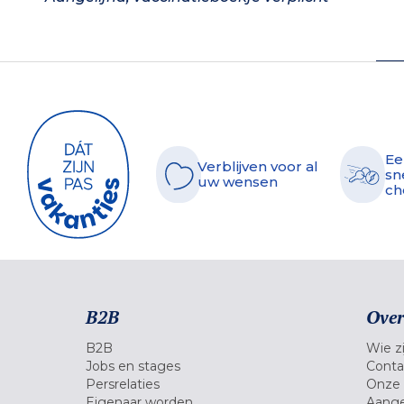
Ee
Verblijven voor al
sn
uw wensen
ch
B2B
Over
B2B
Wie zi
Jobs en stages
Conta
Persrelaties
Onze 
Eigenaar worden
Aange