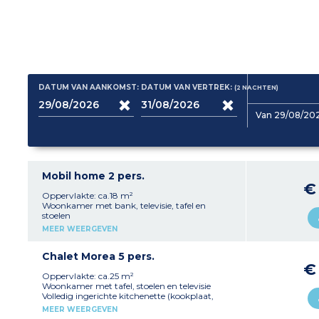
DATUM VAN AANKOMST:
DATUM VAN VERTREK:
(2
NACHTEN
)
Van 29/08/202
Mobil home 2 pers.
€
Oppervlakte: ca.18 m²
Woonkamer met bank, televisie, tafel en
stoelen
Volledig ingerichte kitchenette (kookplaat,
MEER WEERGEVEN
koelkast, magnetron, serviesgoed)
1 slaapkamer met 1 tweepersoonsbed (140 cm)
1 badkamer met douche, wastafel en wc
Chalet Morea 5 pers.
Terras met tuinmeubilair en barbecue
€
Max. capaciteit 2 personen
Oppervlakte: ca.25 m²
Woonkamer met tafel, stoelen en televisie
Volledig ingerichte kitchenette (kookplaat,
koelkast, magnetron, serviesgoed)
MEER WEERGEVEN
1 slaapkamer met 1 tweepersoonsbed (140 cm)