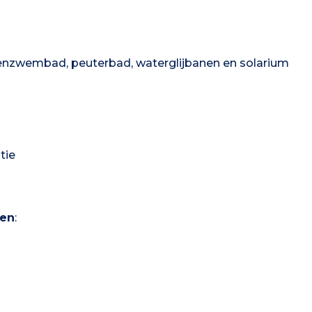
nzwembad, peuterbad, waterglijbanen en solarium
tie
len
: