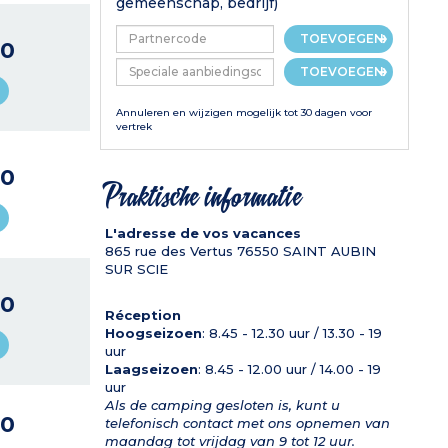
gemeenschap, bedrijf)
TOEVOEGEN
50
TOEVOEGEN
Annuleren en wijzigen mogelijk tot 30 dagen voor
vertrek
50
Praktische informatie
L'adresse de vos vacances
865 rue des Vertus
76550
SAINT AUBIN
SUR SCIE
50
Réception
Hoogseizoen
: 8.45 - 12.30 uur / 13.30 - 19
uur
Laagseizoen
: 8.45 - 12.00 uur / 14.00 - 19
uur
Als de camping gesloten is, kunt u
50
telefonisch contact met ons opnemen van
maandag tot vrijdag van 9 tot 12 uur.