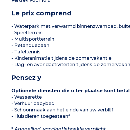
Vertrek voor 10 u
Le prix comprend
- Waterpark met verwarmd binnenzwembad, buite
- Speelterrein
- Multisportterrein
- Petanquebaan
- Tafeltennis
- Kinderanimatie tijdens de zomervakantie
- Dag- en avondactiviteiten tijdens de zomervakan
Pensez y
Optionele diensten die u ter plaatse kunt beta
- Wasserette
- Verhuur babybed
- Schoonmaak aan het einde van uw verblijf
- Huisdieren toegestaan*
*
Aangelijnd, vaccinatieboekje verplicht