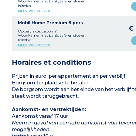
1 badkamer met douche, wastafel, wc
Woonkamer met bank, tafel en stoelen,
Overdekt terras met tuinmeubilair en
televisie
barbecue
Volledig ingerichte kitchenette (kookplaat,
MEER WEERGEVEN
Max. capaciteit 6 personen
koelkast, magnetron, koffiezetapparaat,
waterkoker, serviesgoed)
1 slaapkamer met een tweepersoonsbed (140
Mobil Home Premium 6 pers
cm)
€
2 slaapkamers met twee eenpersoonsbedden
Oppervlakte: ca.33 m²
(90 cm)
Woonkamer met bank, tafel en stoelen,
1 badkamer met douche en wastafel
televisie
1 aparte wc
Volledig ingerichte kitchenette (kookplaat,
MEER WEERGEVEN
Overdekt terras met tuinmeubilair en
koelkast, magnetron, serviesgoed)
barbecue
1 slaapkamer met een tweepersoonsbed (140
Airconditioning
cm)
Horaires et conditions
Max. capaciteit 6 personen
2 slaapkamers met twee eenpersoonsbedden
(90 cm), waarvan één met een stapelbed
1 badkamer met douche en wastafel
1 aparte wc
Prijzen in euro, per appartement en per verblijf.
Terras met tuinmeubilair en barbecue
Borgsom ter plaatse te betalen
Airconditioning
Max. capaciteit 6 personen
De borgsom wordt aan het einde van het verblijf 
staat wordt teruggebracht.
Aankomst- en vertrektijden:
Aankomst vanaf 17 uur
Neem in geval van een late aankomst van tevore
mogelijkheden.