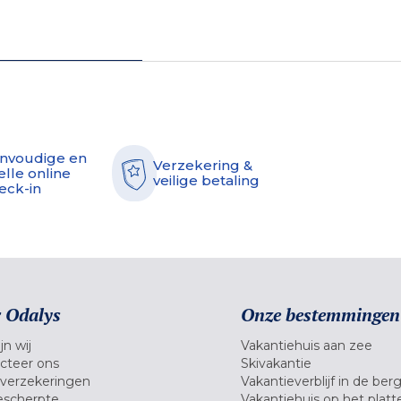
nvoudige en
Verzekering &
elle online
veilige betaling
eck-in
 Odalys
Onze bestemmingen
jn wij
Vakantiehuis aan zee
cteer ons
Skivakantie
verzekeringen
Vakantieverblijf in de ber
scherpte
Vakantiehuis op het platt