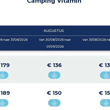
Camping Vitamin
AUGUSTUS
6 naar 31/08/2026
Van 30/08/2026 naar
Van 31/08/2026 n
01/09/2026
 179
€ 136
€ 1
 189
€ 150
€ 1