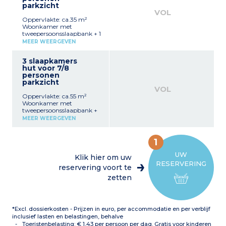
parkzicht
terras
VOL
TV
Oppervlakte: ca.35 m²
Woonkamer met
tweepersoonsslaapbank + 1
tweepersoonsbed op de
MEER WEERGEVEN
mezzanine of in de
woonkamer (Chinese
3 slaapkamers
scheidingswand)
hut voor 7/8
Uitgeruste kitchenette
personen
(keramische of
parkzicht
inductiekookplaat,
VOL
magnetron, vaatwasser)
Oppervlakte: ca.55 m²
Cabine bij de ingang 2
Woonkamer met
stapelbedden of 2
tweepersoonsslaapbank +
uitschuifbare bedden in de
2 tweepersoonsbedden
mezzanine naast het
MEER WEERGEVEN
boven (2 slaapkamers) + 2
tweepersoonsbed
stapelbedden in de gang
Badkamer (bad) met wc
Uitgeruste keuken
Balkon
1
(keramische of
TV
inductiekookplaat,
Alle duplexen en op de 2e
UW
Klik hier om uw
magnetron, vaatwasser)
verdieping van het
RESERVERING
Badkamer en douche, wc
reservering voort te
gebouw zonder lift
TV
zetten
Op de begane grond in
bijlage met terras
*Excl. dossierkosten - Prijzen in euro, per accommodatie en per verblijf
inclusief lasten en belastingen, behalve
Toeristenbelasting: € 1,43 per persoon per dag. Gratis voor kinderen