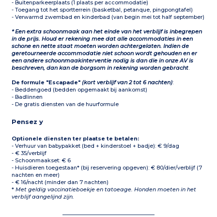
- Buitenparkeerplaats (1 plaats per accommodatie)
- Toegang tot het sportterrein (basketbal, petanque, pingpongtafel)
- Verwarmd zwembad en kinderbad (van begin mei tot half september)
* Een extra schoonmaak aan het einde van het verblijf is inbegrepen
in de prijs. Houd er rekening mee dat alle accommodaties in een
schone en nette staat moeten worden achtergelaten. Indien de
geretourneerde accommodatie niet schoon wordt gehouden en er
een andere schoonmaakinterventie nodig is dan die in onze AV is
beschreven, dan kan de borgsom in rekening worden gebracht
.
De formule "Escapade"
(kort verblijf van 2 tot 6 nachten)
:
- Beddengoed (bedden opgemaakt bij aankomst)
- Badlinnen
- De gratis diensten van de huurformule
Pensez y
Optionele diensten ter plaatse te betalen:
- Verhuur van babypakket (bed + kinderstoel + badje): € 9/dag
- € 35/verblijf
- Schoonmaakset: € 6
- Huisdieren toegestaan* (bij reservering opgeven): € 80/dier/verblijf (7
nachten en meer)
- € 16/nacht (minder dan 7 nachten)
*
Met geldig vaccinatieboekje en tatoeage. Honden moeten in het
verblijf aangelijnd zijn.