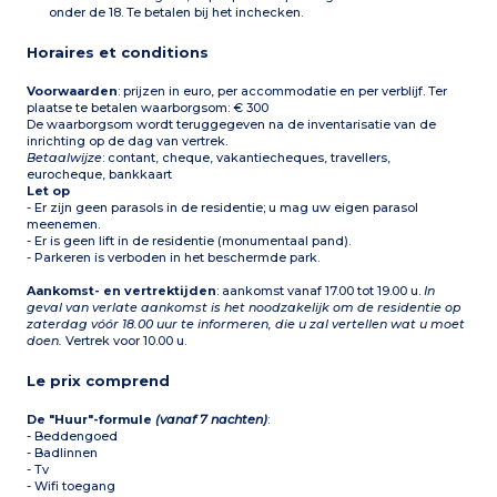
onder de 18. Te betalen bij het inchecken.
Horaires et conditions
Voorwaarden
: prijzen in euro, per accommodatie en per verblijf. Ter
plaatse te betalen waarborgsom: € 300
De waarborgsom wordt teruggegeven na de inventarisatie van de
inrichting op de dag van vertrek.
Betaalwijze
: contant, cheque, vakantiecheques, travellers,
eurocheque, bankkaart
Let op
- Er zijn geen parasols in de residentie; u mag uw eigen parasol
meenemen.
- Er is geen lift in de residentie (monumentaal pand).
- Parkeren is verboden in het beschermde park.
Aankomst- en vertrektijden
: aankomst vanaf 17.00 tot 19.00 u.
In
geval van verlate aankomst is het noodzakelijk om de residentie op
zaterdag vóór 18.00 uur te informeren, die u zal vertellen wat u moet
doen.
Vertrek voor 10.00 u.
Le prix comprend
De "Huur"-formule
(vanaf 7 nachten)
:
- Beddengoed
- Badlinnen
- Tv
- Wifi toegang