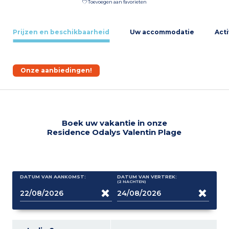
Toevoegen aan favorieten
Prijzen en beschikbaarheid
Uw accommodatie
Acti
Onze aanbiedingen!
Boek uw vakantie in onze
Residence Odalys Valentin Plage
DATUM VAN AANKOMST:
DATUM VAN VERTREK:
(2
NACHTEN
)