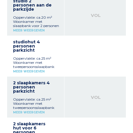
studio 2
personen aan de
parkzijde
VOL
Oppervlakte: ca.20 m²
Woonkamer met
slaapbank voor 2 personen
Ingerichte kitchenette
MEER WEERGEVEN
(keramische of
inductiekookplaat,
studiohut 4
magnetron, vaatwasser)
personen
Badkamer of
parkzicht
doucheruimte met wc
TV
Oppervlakte: ca.25 m²
Met of zonder balkon
Woonkamer met
tweepersoonsslaapbank
Cabine met 2
MEER WEERGEVEN
stapelbedden Volledig
ingerichte kitchenette
2 slaapkamers 4
(keramische of
personen
inductiekookplaat,
parkzicht
magnetron, vaatwasser)
Badkamer of douche met
VOL
Oppervlakte: ca.25 m²
wc
Woonkamer met
TV
tweepersoonsslaapbank
Met of zonder balkon
Kitchenette (keramische of
MEER WEERGEVEN
inductiekookplaat,
magnetron, vaatwasser)
2 slaapkamers
aapgedeelte met 1
hut voor 6
tweepersoonsbed (160 cm)
personen
Op de begane grond met