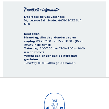
Praktische informatie
L'adresse de vos vacances
14, route de Saint Nudec
44740
BATZ SUR
MER
Réception
Maandag, dinsdag, donderdag en
vrijdag
: 09.30-12.00 u en 15.30-18.00 u (16.30-
19.00 u in de zomer)
Zaterdag
: 8.00-11.00 u en 17.00-19.00 u (20.00
u in de zomer)
Woensdag en zondag de hele dag
gesloten
-
Zondag
: 09.00-13.00 u
(in de zomer)