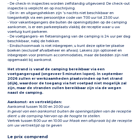
- De check-in inspecties worden zelfstandig uitgevoerd. De check-out
inspectie is verplicht en op inschrijving.
- De in- en uitgangshekken zijn 's nachts niet beschikbaar en
toegankelijk via een persoonlijke code van 7.00 uur tot 23.00 uur.
- Voor vakantiegangers die buiten de openingstijden op de camping
aankomen, is er een parkeerplaats vlakbij de receptie waar u uw
voertuig kunt parkeren.
- De voetgangers- en fietsersingang van de camping is 24 uur per dag
beschikbaar, nabij de hekken.
- Eindschoonmaak is niet inbegrepen; u kunt deze optie ter plaatse
boeken (exclusief afvalbeheer en afwas). Lakens zijn optioneel en
inbegrepen voor premium accommodaties, maar de bedden zijn niet
opgemaakt bij aankomst.
Het strand is vanaf de camping bereikbaar via een
voetgangerspad (ongeveer 5 minuten lopen). In september
2026 zullen er werkzaamheden plaatsvinden op het strand
(dijk), waardoor de toegang via het voetpad niet mogelijk zal
zijn, maar de stranden zullen bereikbaar zijn via de wegen
naast de camping.
Aankomst- en vertrektijden:
Aankomst tussen 16.00 en 20.00 uur.
In geval van een aankomst buiten de openingstijden van de receptie
dient u de camping hiervan op de hoogte te stellen.
Vertrek tussen 8.00 uur en 10.00 uur
Maak een afspraak bij de receptie
om uw vertrektijd op te geven
Le prix comprend