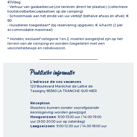
€11/dag
- Verhuur van gasbarbecue:(zie tarieven direct ter plaatse.) (collectieve
houtskoolbarbecueplaatsen op de camping)
- Schoonmaak aan het einde van uw verblijf (behalve afwas en afval): €
80
- Huisdieren toegestaan* (bij reservering opgeven): € 4/nacht (2 per
accommodatie maximaal)
*
Honden, exclusief categorie 1 en 2, moeten aangelijnd zijn op het
terrein van de camping en worden toegelaten met een
vaccinatiebewijs en rabiësvaccin.
Praktische informatie
L'adresse de vos vacances
120 Boulevard Maréchal de Lattre de
Tassigny
85360
LA TRANCHE-SUR-MER
Réception
Roosters kunnen zonder voorafgaande
kennisgeving worden gewijzigd
Hoogseizoen
: 9.00-13.00 uur / 14.00-19.00
uur (9.00-20.00 uur op zaterdag)
Laagseizoen
: 9.00-12.00 uur / 14.00-18.00 uur