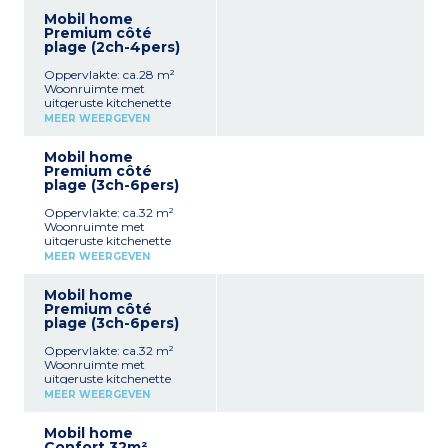
Mobil home
Premium côté
plage (2ch-4pers)
Oppervlakte: ca.28 m²
Woonruimte met
uitgeruste kitchenette
(koelkast, magnetron,
MEER WEERGEVEN
koffiezetapparaat,
waterkoker,
Mobil home
broodrooster...)
Premium côté
Woonkamer met bank,
plage (3ch-6pers)
eethoek en tv
1 slaapkamer met 1
Oppervlakte: ca.32 m²
tweepersoonsbed
Woonruimte met
(140x190)
uitgeruste kitchenette
1 slaapkamer met 2
(koelkast, magnetron,
eenpersoonsbedden
MEER WEERGEVEN
koffiezetapparaat,
(80x190)
waterkoker, broodrooster,
Badkamer
Mobil home
vaatwasser...)
Apart toilet
Premium côté
Woonkamer met bank,
Verhoogd houten terras
plage (3ch-6pers)
eethoek en tv
met tuinmeubilair, 2
1 slaapkamer met 1
ligstoelen, gasplancha
Oppervlakte: ca.32 m²
tweepersoonsbed
Airconditioning
Woonruimte met
(140x190)
Maximale capaciteit: 4
uitgeruste kitchenette
2 slaapkamers met 2
personen, inclusief baby
(koelkast, magnetron,
eenpersoonsbedden
MEER WEERGEVEN
koffiezetapparaat,
(80x190)
Let op:
waterkoker,
Badkamer
- Lakens en handdoeken
Mobil home
broodrooster...)
Apart toilet
voorzien voor
Confort 32m²