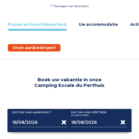
Toevoegen aan favorieten
Prijzen en beschikbaarheid
Uw accommodatie
Acti
Onze aanbiedingen!
Boek uw vakantie in onze
Camping Escale du Perthuis
DATUM VAN AANKOMST:
DATUM VAN VERTREK:
(2
NACHTEN
)