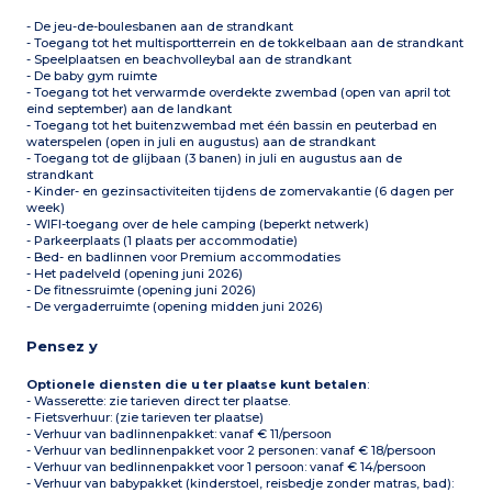
- De jeu-de-boulesbanen aan de strandkant
- Toegang tot het multisportterrein en de tokkelbaan aan de strandkant
- Speelplaatsen en beachvolleybal aan de strandkant
- De baby gym ruimte
- Toegang tot het verwarmde overdekte zwembad (open van april tot
eind september) aan de landkant
- Toegang tot het buitenzwembad met één bassin en peuterbad en
waterspelen (open in juli en augustus) aan de strandkant
- Toegang tot de glijbaan (3 banen) in juli en augustus aan de
strandkant
- Kinder- en gezinsactiviteiten tijdens de zomervakantie (6 dagen per
week)
- WIFI-toegang over de hele camping (beperkt netwerk)
- Parkeerplaats (1 plaats per accommodatie)
- Bed- en badlinnen voor Premium accommodaties
- Het padelveld (opening juni 2026)
- De fitnessruimte (opening juni 2026)
- De vergaderruimte (opening midden juni 2026)
Pensez y
Optionele diensten die u ter plaatse kunt betalen
:
- Wasserette: zie tarieven direct ter plaatse.
- Fietsverhuur: (zie tarieven ter plaatse)
- Verhuur van badlinnenpakket: vanaf € 11/persoon
- Verhuur van bedlinnenpakket voor 2 personen: vanaf € 18/persoon
- Verhuur van bedlinnenpakket voor 1 persoon: vanaf € 14/persoon
- Verhuur van babypakket (kinderstoel, reisbedje zonder matras, bad):