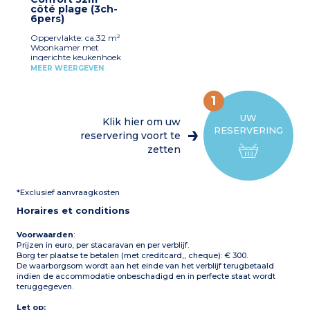
Woonkamer met bank,
Verhoogd houten terras
ingeschreven deelnemers
côté plage (3ch-
eethoek en tv
met tuinmeubilair, 2
(bedden zijn niet
6pers)
1 slaapkamer met 1
ligstoelen, gasplancha
opgemaakt bij aankomst)
tweepersoonsbed
Airconditioning
Oppervlakte: ca.32 m²
(140x190)
Maximale capaciteit: 6
Woonkamer met
2 slaapkamers met 2
personen, inclusief baby
ingerichte keukenhoek
eenpersoonsbedden
(koelkast, magnetron,
(80x190)
MEER WEERGEVEN
Let op:
koffiezetapparaat...)
Badkamer
- Lakens en handdoeken
Woonkamer met bank en
Apart toilet
voorzien voor
eethoek, TV
Verhoogd houten terras
ingeschreven deelnemers
1
1 slaapkamer met 1
met tuinmeubilair, 2
(bedden zijn niet
tweepersoonsbed
ligstoelen, gasplancha
UW
opgemaakt bij aankomst)
Klik hier om uw
(140x190)
Airconditioning
RESERVERING
2 slaapkamers met 2
reservering voort te
Maximale capaciteit: 6
eenpersoonsbedden
personen, inclusief baby
zetten
(80x190)
Doucheruimte
Let op:
Aparte wc
- Lakens en handdoeken
Terras met tuinmeubilair
voorzien voor
*Exclusief aanvraagkosten
Maximale capaciteit: 6
ingeschreven deelnemers
personen, inclusief
(bedden zijn niet
Horaires et conditions
baby/kind
opgemaakt bij aankomst)
Voorwaarden
:
Prijzen in euro, per stacaravan en per verblijf.
Borg ter plaatse te betalen (met creditcard,, cheque): € 300.
De waarborgsom wordt aan het einde van het verblijf terugbetaald
indien de accommodatie onbeschadigd en in perfecte staat wordt
teruggegeven.
Let op: