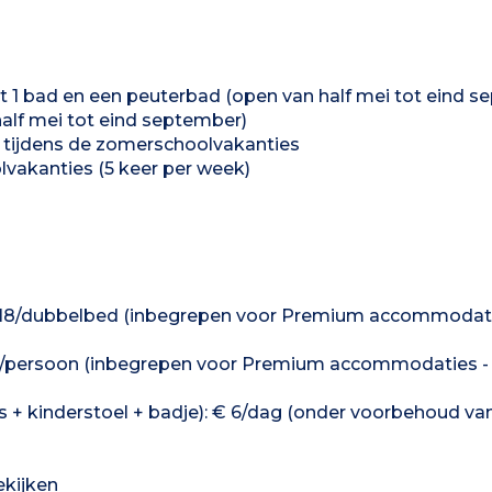
 bad en een peuterbad (open van half mei tot eind s
alf mei tot eind september)
k) tijdens de zomerschoolvakanties
lvakanties (5 keer per week)
 - €18/dubbelbed (inbegrepen voor Premium accommodati
11/persoon (inbegrepen voor Premium accommodaties -
s + kinderstoel + badje): € 6/dag (onder voorbehoud va
ekijken