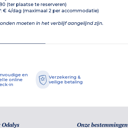
0 (ter plaatse te reserveren)
2)*: € 4/dag (maximaal 2 per accommodatie)
nden moeten in het verblijf aangelijnd zijn.
nvoudige en
Verzekering &
elle online
veilige betaling
eck-in
 Odalys
Onze bestemmingen