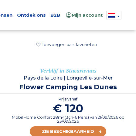
nsen
Ontdek ons
B2B
Mijn account
Toevoegen aan favorieten
Verblijf in Stacaravans
Pays de la Loire
|
Longeville-sur-Mer
Flower Camping Les Dunes
Prijs vanaf
€ 120
Mobil Home Confort 28m² (3ch-6 Pers.)
van
21/09/2026
op
23/09/2026
ZIE BESCHIKBAARHEID