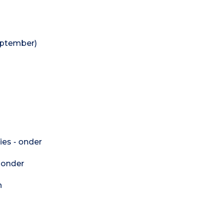
eptember)
es - onder
 onder
n