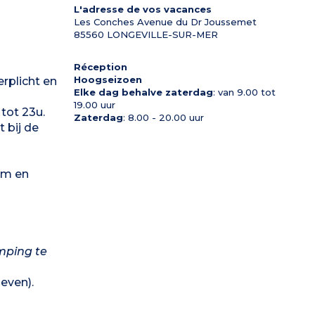
L'adresse de vos vacances
Les Conches Avenue du Dr Joussemet
85560
LONGEVILLE-SUR-MER
Réception
Hoogseizoen
erplicht en
Elke dag behalve zaterdag
: van 9.00 tot
19.00 uur
 tot 23u.
Zaterdag
: 8.00 - 20.00 uur
 bij de
um en
mping te
even).