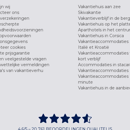
jn wij
Vakantiehuis aan zee
cteer ons
Skivakantie
verzekeringen
Vakantieverblijf in de ber
scherpte
Vakantiehuis op het platt
dheidsvoorzieningen
Aparthotels in het centr
opvoorwaarden
Vakantiehuis in Corsica
oonsgegevens
Vakantieaccommodaties 
teer cookies
Italië et Kroatië
e prijsgarantie
Vakantieaccommodaties
en veelgestelde vragen
kort verblijf
wettelijke vermeldingen
Accommodaties in stacar
's van vakantieverhu
Vakantieaccommodaties 
Vakantieaccommodaties 
minute
Vakantiehuis in de aanbie
4,6/5 – 20 761 BEOORDELINGEN QUALITELIS