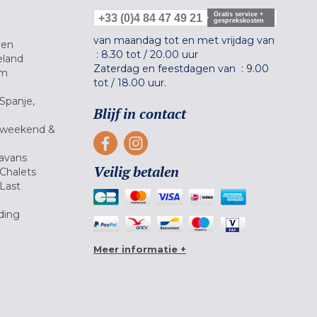
Gratis service +
+33 (0)4 84 47 49 21
gesprekskosten
van maandag tot en met vrijdag van
gen
:
8.30 tot
/
20.00 uur
eland
Zaterdag en feestdagen van :
9.00
um
tot
/
18.00 uur.
Spanje,
Blijf in contact
 weekend &
avans
Veilig betalen
Chalets
Last
ding
Meer informatie +