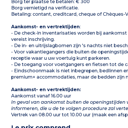
Borg ter plaatse te betalen: € 300
Opmerking
Borg vernietigd na verificatie.
- Lakens en handdoeken inbegrepen (bedden
Betaling: contant, creditcard, cheque of Chèques-
zijn niet opgemaakt bij aankomst)
Aankomst- en vertrektijden
:
- De check-in inventarisaties worden bij aankomst z
vereist inschrijving.
- De in- en uitrijslagbomen zijn 's nachts niet besc
- Voor vakantiegangers die buiten de openingstijde
receptie waar u uw voertuig kunt parkeren.
- De toegang voor voetgangers en fietsen tot de 
- Eindschoonmaak is niet inbegrepen, bedlinnen 
premium+ accommodaties, maar de bedden zijn n
Aankomst- en vertrektijden:
Aankomst vanaf 16.00 uur
In geval van aankomst buiten de openingstijden v
informeren, die u de te volgen procedure zal verte
Vertrek van 08.00 uur tot 10.00 uur (maak een afsp
Le prix comprend