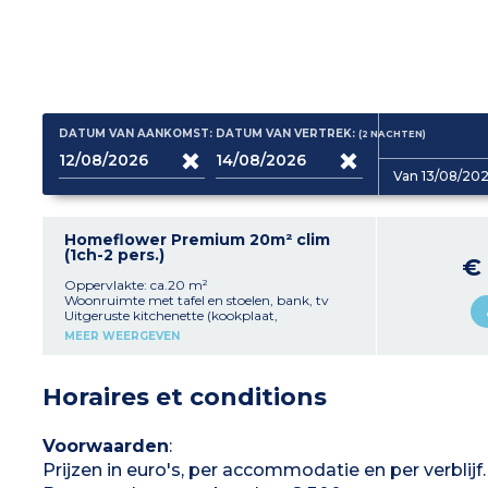
DATUM VAN AANKOMST:
DATUM VAN VERTREK:
(2
NACHTEN
)
Van 13/08/202
Homeflower Premium 20m² clim
(1ch-2 pers.)
€
Oppervlakte: ca.20 m²
Woonruimte met tafel en stoelen, bank, tv
Uitgeruste kitchenette (kookplaat,
koelkast/vriezer, magnetron,
MEER WEERGEVEN
koffiezetapparaat met capsules, servies,
vaatwasser)
1 slaapkamer met 1 tweepersoonsbed
Horaires et conditions
(160x200)
Badkamer met douche, wastafel
Apart toilet
Airconditioning
Voorwaarden
:
Overdekt terras 8m² met tuinmeubilair
Prijzen in euro's, per accommodatie en per verblijf.
Maximale capaciteit: 2 personen, inclusief
baby/kind