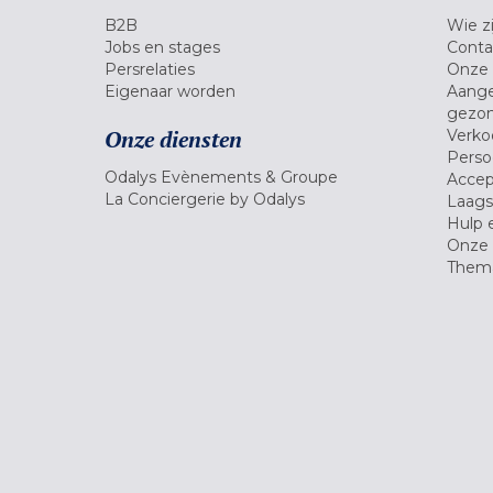
B2B
Wie zi
Jobs en stages
Conta
Persrelaties
Onze 
Eigenaar worden
Aange
gezon
Onze diensten
Verko
Pers
Odalys Evènements & Groupe
Accep
La Conciergerie by Odalys
Laagst
Hulp 
Onze 
Thema