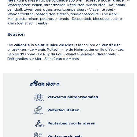
Riez
kunt u kiezen uit de volgende sport- en recreatiemogelijkheden: -
Watersporten: zeilen, strandzeilen, kitesurfen, windsurfen - Aquapark,
paintball, zwembad, quad, avonturenparcours - Vissen te voet -
Wandeltochten, paardrijden, fietsen, touwenparcours, Dino Park -
Minisportterreinen, petanque, tennis - Discotheek, bioscoop, casino -
Klein toeristisch treintje
Evasion
Uw
vakantie
in
Saint Hilaire de Riez
is ideaal om de
Vendée
te
ontdekken: - Le Marais Poitevin - Ile de Noirmoutier en Ile d'Yeu - Les
Sables d'Olonne - Le Puy du Fou - Planète Sauvage (dierenpark) -
Brétignolles sur Mer - Saint Jean de Monts
Alleen voor u
Verwarmd buitenzwembad
Waterfaciliteiten
Peuterbad voor kinderen
Kinderspeelplaats