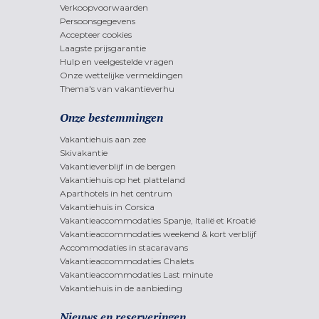
Verkoopvoorwaarden
Persoonsgegevens
Accepteer cookies
Laagste prijsgarantie
Hulp en veelgestelde vragen
Onze wettelijke vermeldingen
Thema's van vakantieverhu
Onze bestemmingen
Vakantiehuis aan zee
Skivakantie
Vakantieverblijf in de bergen
Vakantiehuis op het platteland
Aparthotels in het centrum
Vakantiehuis in Corsica
Vakantieaccommodaties Spanje, Italië et Kroatië
Vakantieaccommodaties weekend & kort verblijf
Accommodaties in stacaravans
Vakantieaccommodaties Chalets
Vakantieaccommodaties Last minute
Vakantiehuis in de aanbieding
Nieuws en reserveringen