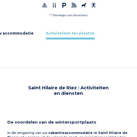
Toevoegen aan favorieten
w accommodatie
Activiteiten ter plaatse
Saint Hilaire de Riez : Activiteiten
en diensten
De voordelen van de wintersportplaats
In de omgeving van uw
vakantieaccommodatie in Saint Hilaire de