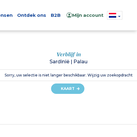
nsen
Ontdek ons
B2B
Mijn account
Verblijf in
Sardinië
|
Palau
Sorry, uw selectie is niet langer beschikbaar. Wijzig uw zoekopdracht
KAART