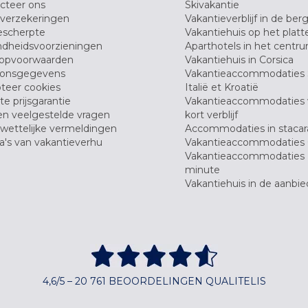
cteer ons
Skivakantie
verzekeringen
Vakantieverblijf in de ber
scherpte
Vakantiehuis op het platt
dheidsvoorzieningen
Aparthotels in het centr
opvoorwaarden
Vakantiehuis in Corsica
oonsgegevens
Vakantieaccommodaties 
teer cookies
Italië et Kroatië
e prijsgarantie
Vakantieaccommodaties
en veelgestelde vragen
kort verblijf
wettelijke vermeldingen
Accommodaties in stacar
's van vakantieverhu
Vakantieaccommodaties 
Vakantieaccommodaties 
minute
Vakantiehuis in de aanbie
4,6/5 – 20 761 BEOORDELINGEN QUALITELIS