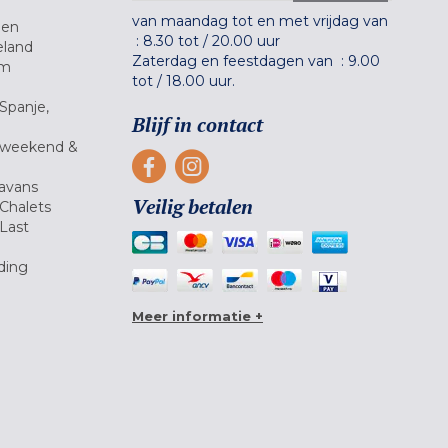
van maandag tot en met vrijdag van
gen
:
8.30 tot
/
20.00 uur
eland
Zaterdag en feestdagen van :
9.00
um
tot
/
18.00 uur.
Spanje,
Blijf in contact
 weekend &
avans
Veilig betalen
Chalets
Last
ding
Meer informatie +