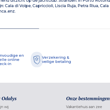
nd uitzicht op de jachtclub. Stranden: in Porto Roton
 Cala di Volpe, Capriccioli, Liscia Ruja, Petra Riua, Cala
nca..enz.
nvoudige en
Verzekering &
elle online
veilige betaling
eck-in
 Odalys
Onze bestemmingen
jn wij
Vakantiehuis aan zee