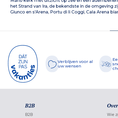
Maris-kerk met uitzicht op zee en een adembeneme
het Strand van Ira, de bekendste in de omgeving zijn:
Giunco en s'Arena, Portu di li Coggi, Cala Arena bia
Ee
Verblijven voor al
sn
uw wensen
ch
B2B
Over
B2B
Wie zi