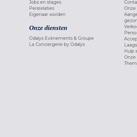
Jobs en stages
Conta
Persrelaties
Onze 
Eigenaar worden
Aange
gezon
Onze diensten
Verko
Pers
Odalys Evènements & Groupe
Accep
La Conciergerie by Odalys
Laagst
Hulp 
Onze 
Thema