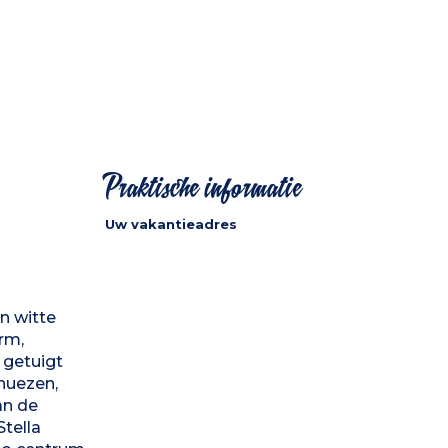
Praktische informatie
Uw vakantieadres
n witte
rm,
 getuigt
nuezen,
an de
tella