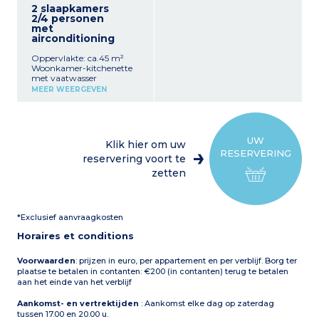
2 slaapkamers
2/4 personen
met
airconditioning
Oppervlakte: ca.45 m²
Woonkamer-kitchenette
met vaatwasser
Slaapbank voor 2
MEER WEERGEVEN
personen (160x190)
slaapkamer met een
tweepersoonsbed
(160x190) of 2
eenpersoonsbedden
UW
Klik hier om uw
(80x190)
RESERVERING
Badkamer, wc
reservering voort te
Patio of ingerichte veranda
zetten
(ca. 5 m²)
Airconditioning
*Exclusief aanvraagkosten
Horaires et conditions
Voorwaarden
: prijzen in euro, per appartement en per verblijf. Borg ter
plaatse te betalen in contanten: €200 (in contanten) terug te betalen
aan het einde van het verblijf
Aankomst- en vertrektijden
: Aankomst elke dag op zaterdag
tussen 17.00 en 20.00 u.