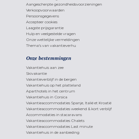
Aangescherpte gezondheidsvoorzieningen
Verkoopvoorwaarden
Persoonsgegevens
Accepteer cookies
Laagste prijsgarantie
Hulp en veelgestelde vragen
Onze wettelijke vermeldingen
Thema's van vakantieverhu
Onze bestemmingen
Vakantiehuis aan zee
Skivakantie
Vakantieverblijf in de bergen
Vakantiehuis op het platteland
Aparthotels in het centrum
Vakantiehuis in Corsica
Vakantieaccommodaties Spanje, Italië et Kroatië
Vakantieaccommodaties weekend & kort verblijf
Accommodaties in stacaravans
Vakantieaccommodaties Chalets
Vakantieaccommodaties Last minute
Vakantiehuis in de aanbieding