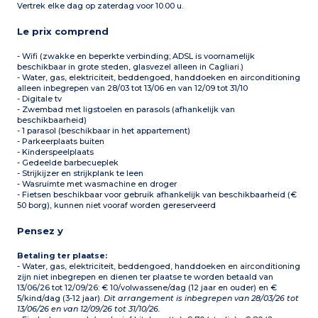
Vertrek elke dag op zaterdag voor 10.00 u.
Le prix comprend
- Wifi (zwakke en beperkte verbinding; ADSL is voornamelijk
beschikbaar in grote steden, glasvezel alleen in Cagliari.)
- Water, gas, elektriciteit, beddengoed, handdoeken en airconditioning
alleen inbegrepen van 28/03 tot 13/06 en van 12/09 tot 31/10
- Digitale tv
- Zwembad met ligstoelen en parasols (afhankelijk van
beschikbaarheid)
- 1 parasol (beschikbaar in het appartement)
- Parkeerplaats buiten
- Kinderspeelplaats
- Gedeelde barbecueplek
- Strijkijzer en strijkplank te leen
- Wasruimte met wasmachine en droger
- Fietsen beschikbaar voor gebruik afhankelijk van beschikbaarheid (€
50 borg), kunnen niet vooraf worden gereserveerd
Pensez y
Betaling ter plaatse:
- Water, gas, elektriciteit, beddengoed, handdoeken en airconditioning
zijn niet inbegrepen en dienen ter plaatse te worden betaald van
13/06/26 tot 12/09/26: € 10/volwassene/dag (12 jaar en ouder) en €
5/kind/dag (3-12 jaar).
Dit arrangement is inbegrepen van 28/03/26 tot
13/06/26 en van 12/09/26 tot 31/10/26.