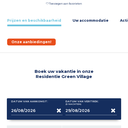
Toevoegen aan favorieten
Prijzen en beschikbaarheid
Uw accommodatie
Acti
Onze aanbiedingen!
Boek uw vakantie in onze
Residentie Green Village
DATUM VAN AANKOMST:
DATUM VAN VERTREK:
(3
NACHTEN
)