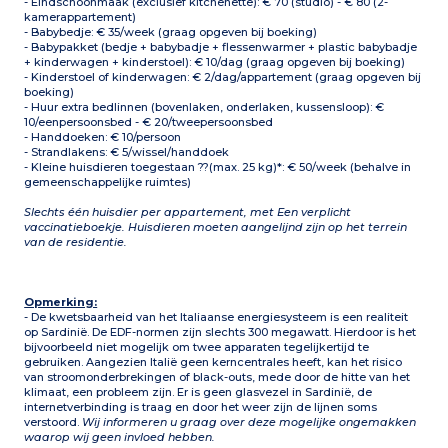
- Eindschoonmaak (exclusief kitchenette): € 70 (studio) - € 80 (2-
kamerappartement)
- Babybedje: € 35/week (graag opgeven bij boeking)
- Babypakket (bedje + babybadje + flessenwarmer + plastic babybadje
+ kinderwagen + kinderstoel): € 10/dag (graag opgeven bij boeking)
- Kinderstoel of kinderwagen: € 2/dag/appartement (graag opgeven bij
boeking)
- Huur extra bedlinnen (bovenlaken, onderlaken, kussensloop): €
10/eenpersoonsbed - € 20/tweepersoonsbed
- Handdoeken: € 10/persoon
- Strandlakens: € 5/wissel/handdoek
- Kleine huisdieren toegestaan ??(max. 25 kg)*: € 50/week (behalve in
gemeenschappelijke ruimtes)
Slechts één huisdier per appartement, met Een verplicht
vaccinatieboekje. Huisdieren moeten aangelijnd zijn op het terrein
van de residentie.
Opmerking:
- De kwetsbaarheid van het Italiaanse energiesysteem is een realiteit
op Sardinië. De EDF-normen zijn slechts 300 megawatt. Hierdoor is het
bijvoorbeeld niet mogelijk om twee apparaten tegelijkertijd te
gebruiken. Aangezien Italië geen kerncentrales heeft, kan het risico
van stroomonderbrekingen of black-outs, mede door de hitte van het
klimaat, een probleem zijn. Er is geen glasvezel in Sardinië, de
internetverbinding is traag en door het weer zijn de lijnen soms
verstoord.
Wij informeren u graag over deze mogelijke ongemakken
waarop wij geen invloed hebben.