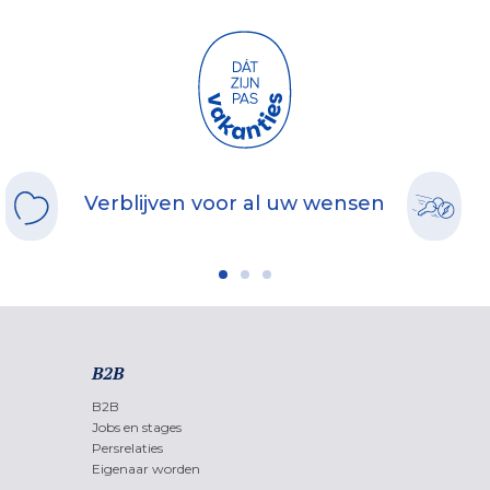
wellnessruimtes om na het skiën heerlijk te ontspannen.
Op het gebied van catering zijn er formules beschikbaar die perfect zijn
afgestemd op uw verblijf voor maximale flexibiliteit.
En voor liefhebbers van ski en snowboard wordt uw vakantie nog
eenvoudiger dankzij
onze samenwerkingen
met skischolen, verhuur
van skimateriaal en skipassen.
Boek nu uw skivakantie bij Odalys en beleef een onvergetelijk verblijf in de
bergen!
Verblijven voor al uw wensen
B2B
B2B
Jobs en stages
Persrelaties
Eigenaar worden