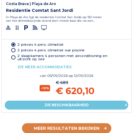
Costa Brava
|
Playa de Aro
Residentie Comtat Sant Jordi
In Playa de Aro ligt de residentie Comtat San Jordà­ op 150 meter
van het dichtstbijzijnde strand (een mooie baai die via een...
2 pièces 4 pers. climatisé
2 pièces 4 pers. climatisé vue piscine
2 slaapkamers 4 personen met airconditioning en
uitzicht op zee
ZIE MEER ACCOMMODATIES
van
05/09/2026
op 12/09/2026
€ 689
€ 620,10
-10%
ZIE BESCHIKBAARHEID
MEER RESULTATEN BEKIJKEN