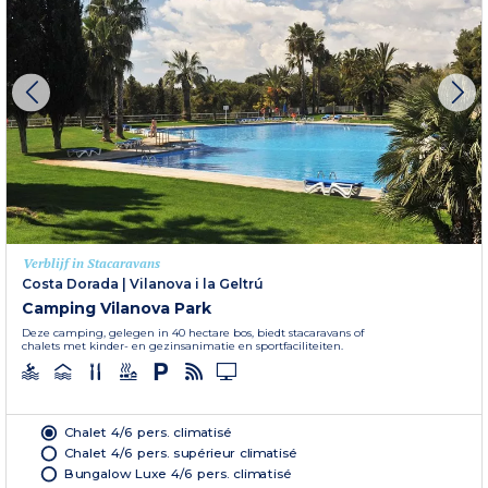
Verblijf in Stacaravans
Costa Dorada
|
Vilanova i la Geltrú
Camping Vilanova Park
Deze camping, gelegen in 40 hectare bos, biedt stacaravans of
chalets met kinder- en gezinsanimatie en sportfaciliteiten.
Chalet 4/6 pers. climatisé
Chalet 4/6 pers. supérieur climatisé
Bungalow Luxe 4/6 pers. climatisé