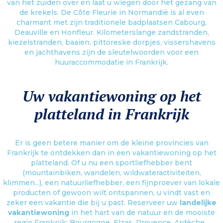
van het zuiden over en laat u wiegen door het gezang van
de krekels. De Côte Fleurie in Normandië is al even
charmant met zijn traditionele badplaatsen Cabourg,
Deauville en Honfleur. Kilometerslange zandstranden,
kiezelstranden, baaien, pittoreske dorpjes, vissershavens
en jachthavens zijn de sleutelwoorden voor een
huuraccommodatie in Frankrijk.
Uw vakantiewoning op het
platteland in Frankrijk
Er is geen betere manier om de kleine provincies van
Frankrijk te ontdekken dan in een vakantiewoning op het
platteland. Of u nu een sportliefhebber bent
(mountainbiken, wandelen, wildwateractiviteiten,
klimmen...), een natuurliefhebber, een fijnproever van lokale
producten of gewoon wilt ontspannen, u vindt vast en
zeker een vakantie die bij u past. Reserveer uw
landelijke
vakantiewoning
in het hart van de natuur en de mooiste
regio Frankrijk: Bourgogne, Elzas, Provence, Ardèche...