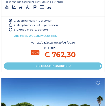
lopen van het historische centrum en de winkels
2 slaapkamers 4 personen
2 slaapkamers hut 6 personen
3 pièces 6 pers. Balcon
ZIE MEER ACCOMMODATIES
van
22/08/2026
op 29/08/2026
€ 1.089
€ 762,30
-30%
ZIE BESCHIKBAARHEID