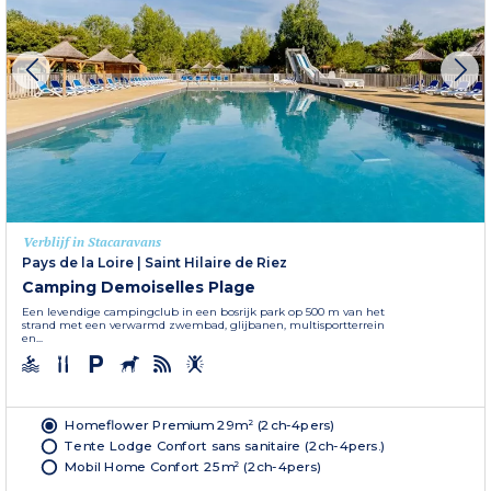
Verblijf in Stacaravans
Pays de la Loire
|
Saint Hilaire de Riez
Camping Demoiselles Plage
Een levendige campingclub in een bosrijk park op 500 m van het
strand met een verwarmd zwembad, glijbanen, multisportterrein
en...
Homeflower Premium 29m² (2ch-4pers)
Tente Lodge Confort sans sanitaire (2ch-4pers.)
Mobil Home Confort 25m² (2ch-4pers)