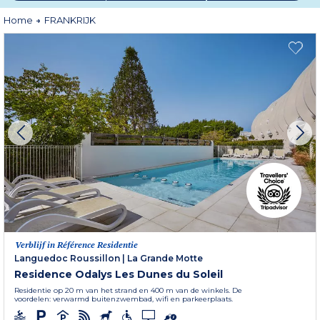
vakantieaccommodatie in Frankrijk uit onze verschillende soorten
accommodaties, of het nu in onze residenties "Essentielle", "Référence" of
Home
FRANKRIJK
"Collection" is. Voor een romantisch uitje of een zakenreis, Odalys Vacances
begeleidt je naar onze appart'hôtels die zich in het hart van de stad of dicht
bij het stadscentrum bevinden.
Meer informatie
Verblijf in Référence Residentie
Languedoc Roussillon
|
La Grande Motte
Residence Odalys Les Dunes du Soleil
Residentie op 20 m van het strand en 400 m van de winkels. De
voordelen: verwarmd buitenzwembad, wifi en parkeerplaats.