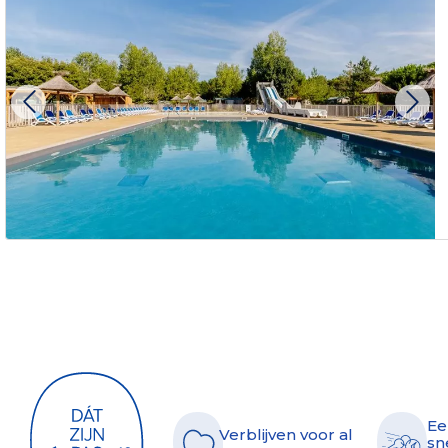
Ee
Verblijven voor al
sn