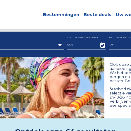
Bestemmingen
Beste deals
Uw we
DATUM VAN AANKOMST
VERTREKDATUM
Ook deze z
aanbieding
We hebben 
bergen en 
passen. Bo
*Aanbod ni
selectie v
24/10/26 inc
Verblijven
een specia