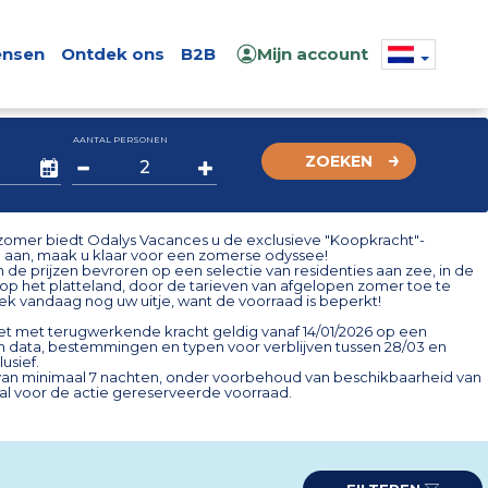
nsen
Ontdek ons
B2B
Mijn account
AANTAL PERSONEN
ZOEKEN
omer biedt Odalys Vacances u de exclusieve "Koopkracht"-
 aan, maak u klaar voor een zomerse odyssee!
de prijzen bevroren op een selectie van residenties aan zee, in de
op het platteland, door de tarieven van afgelopen zomer toe te
ek vandaag nog uw uitje, want de voorraad is beperkt!
et met terugwerkende kracht geldig vanaf 14/01/2026 op een
an data, bestemmingen en typen voor verblijven tussen 28/03 en
lusief.
 van minimaal 7 nachten, onder voorbehoud van beschikbaarheid van
al voor de actie gereserveerde voorraad.