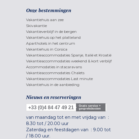
Onze bestemmingen
Vakantiehuis aan zee
Skivakantie
Vakantieverblijf in de bergen
Vakantiehuis op het platteland
Aparthotels in het centrum
Vakantiehuis in Corsica
Vakantieaccommodaties Spanje, Italië et Kroatië
Vakantieaccommodaties weekend & kort verblijf
Accommodaties in stacaravans
Vakantieaccommodaties Chalets
Vakantieaccommodaties Last minute
Vakantiehuis in de aanbieding
Nieuws en reserveringen
Gratis service +
+33 (0)4 84 47 49 21
gesprekskosten
van maandag tot en met vrijdag van :
8.30 tot
/
20.00 uur
Zaterdag en feestdagen van :
9.00 tot
/
18.00 uur.