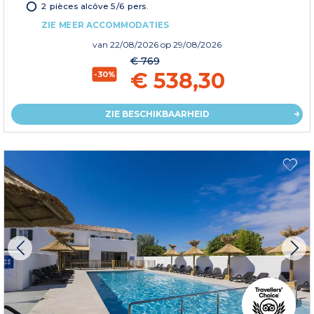
2 pièces alcôve 5/6 pers.
ZIE MEER ACCOMMODATIES
van
22/08/2026
op 29/08/2026
€ 769
€ 538,30
-30%
ZIE BESCHIKBAARHEID