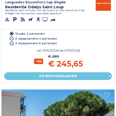
Languedoc Roussillon
|
Cap d'Agde
Vroegboekkorting
Residentie Odalys Saint Loup
Residence op 5 minuten van de haven en het strand van Cap
d'Agde met verwarmd zwembad, speeltuin.
Studio 2 personen
2 slaapkamers 4 personen
3 slaapkamers 6 personen
van
31/10/2026
op 07/11/2026
€ 289
€ 245,65
-15%
ZIE BESCHIKBAARHEID