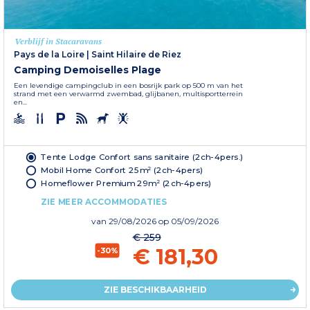
Verblijf in Stacaravans
Pays de la Loire
|
Saint Hilaire de Riez
Camping Demoiselles Plage
Een levendige campingclub in een bosrijk park op 500 m van het
strand met een verwarmd zwembad, glijbanen, multisportterrein
en...
Tente Lodge Confort sans sanitaire (2ch-4pers.)
Mobil Home Confort 25m² (2ch-4pers)
Homeflower Premium 29m² (2ch-4pers)
ZIE MEER ACCOMMODATIES
van
29/08/2026
op 05/09/2026
€ 259
€ 181,30
-30%
ZIE BESCHIKBAARHEID