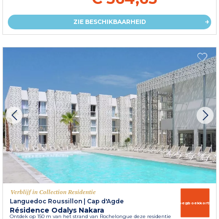
ZIE BESCHIKBAARHEID
Verblijf in Collection Residentie
Languedoc Roussillon
|
Cap d'Agde
Vroegboekkorting
Résidence Odalys Nakara
Ontdek op 150 m van het strand van Rochelongue deze residentie