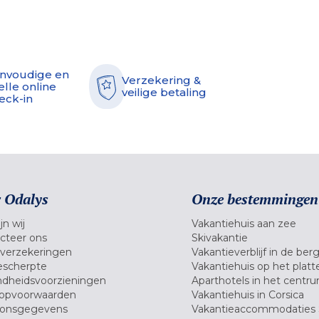
nvoudige en
Verzekering &
elle online
veilige betaling
eck-in
 Odalys
Onze bestemmingen
jn wij
Vakantiehuis aan zee
cteer ons
Skivakantie
verzekeringen
Vakantieverblijf in de ber
scherpte
Vakantiehuis op het platt
dheidsvoorzieningen
Aparthotels in het centr
opvoorwaarden
Vakantiehuis in Corsica
oonsgegevens
Vakantieaccommodaties 