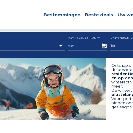
Bestemmingen
Beste deals
Uw we
DATUM VAN AANKOMST
VERTREKDATUM
Ontsnap dit
de besnee
residenti
en op een
winteractiv
meer.
De winterv
plattelan
Voor sporti
bieden onze
geslaagd v