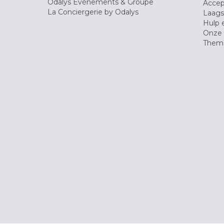
Odalys Evènements & Groupe
Accep
La Conciergerie by Odalys
Laagst
Hulp 
Onze 
Thema