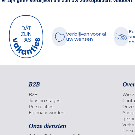
Er zijn geen verblijven die aan uw zoekopdracht voldoen
Ee
Verblijven voor al
sn
uw wensen
ch
B2B
Over
B2B
Wie zi
Jobs en stages
Conta
Persrelaties
Onze 
Eigenaar worden
Aange
gezon
Onze diensten
Verko
Pers