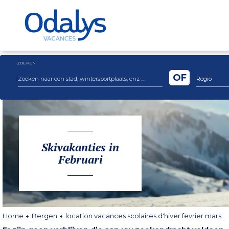
ZOEKEN
OF
Regio
Skivakanties in
Februari
Home
Bergen
location vacances scolaires d'hiver fevrier mars