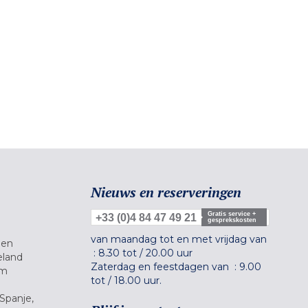
Nieuws en reserveringen
Gratis service +
+33 (0)4 84 47 49 21
gesprekskosten
van maandag tot en met vrijdag van
gen
:
8.30 tot
/
20.00 uur
eland
Zaterdag en feestdagen van :
9.00
um
tot
/
18.00 uur.
Spanje,