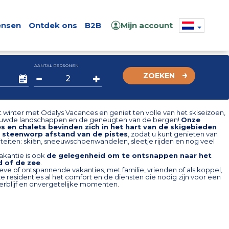
nsen
Ontdek ons
B2B
Mijn account
AANTAL PERSONEN
ZOEKEN
 winter met Odalys Vacances en geniet ten volle van het skiseizoen,
uwde landschappen en de geneugten van de bergen!
Onze
es en chalets bevinden zich in het hart van de skigebieden
 steenworp afstand van de pistes
, zodat u kunt genieten van
iteiten: skiën, sneeuwschoenwandelen, sleetje rijden en nog veel
akantie is ook
de gelegenheid om te ontsnappen naar het
d of de zee
.
eve of ontspannende vakanties, met familie, vrienden of als koppel,
 residenties al het comfort en de diensten die nodig zijn voor een
erblijf en onvergetelijke momenten.