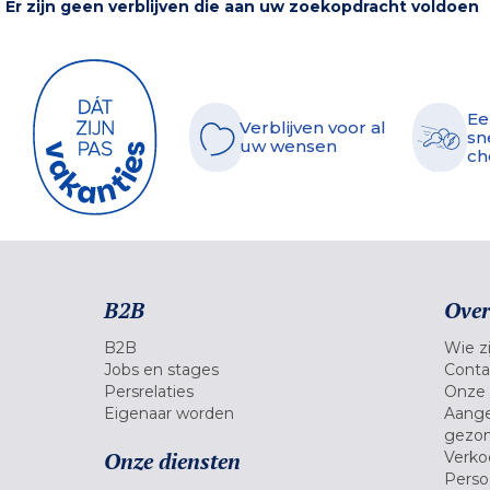
Er zijn geen verblijven die aan uw zoekopdracht voldoen
Ee
Verblijven voor al
sn
uw wensen
ch
B2B
Over
B2B
Wie zi
Jobs en stages
Conta
Persrelaties
Onze 
Eigenaar worden
Aange
gezon
Onze diensten
Verko
Pers