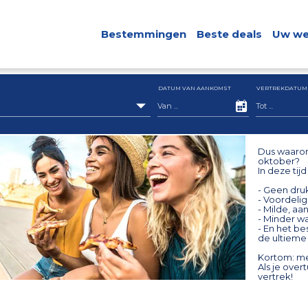
Bestemmingen
Beste deals
Uw we
DATUM VAN AANKOMST
VERTREKDATUM
Dus waarom
oktober?
In deze tij
- Geen dru
- Voordeli
- Milde, a
- Minder w
- En het bes
de ultieme 
Kortom: me
Als je over
vertrek!