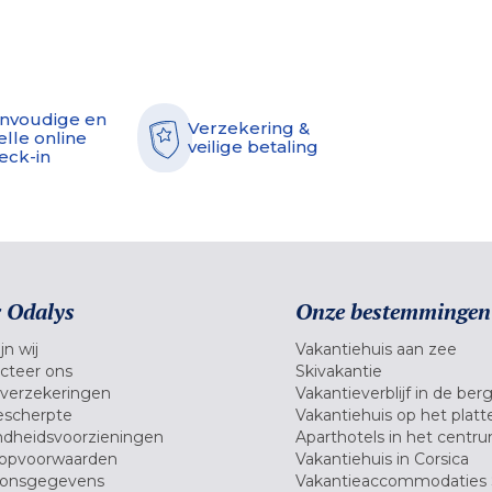
nvoudige en
Verzekering &
elle online
veilige betaling
eck-in
 Odalys
Onze bestemmingen
jn wij
Vakantiehuis aan zee
cteer ons
Skivakantie
verzekeringen
Vakantieverblijf in de ber
scherpte
Vakantiehuis op het platt
dheidsvoorzieningen
Aparthotels in het centr
opvoorwaarden
Vakantiehuis in Corsica
oonsgegevens
Vakantieaccommodaties 