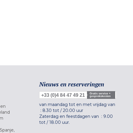
Nieuws en reserveringen
Gratis service +
+33 (0)4 84 47 49 21
gesprekskosten
van maandag tot en met vrijdag van
gen
:
8.30 tot
/
20.00 uur
eland
Zaterdag en feestdagen van :
9.00
um
tot
/
18.00 uur.
Spanje,