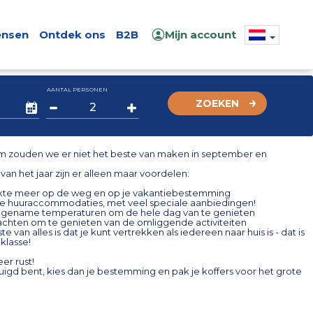
nsen
Ontdek ons
B2B
Mijn account
AANTAL PERSONEN
ZOEKEN
 zouden we er niet het beste van maken in september en
d van het jaar zijn er alleen maar voordelen:
kte meer op de weg en op je vakantiebestemming
ge huuraccommodaties, met veel speciale aanbiedingen!
angename temperaturen om de hele dag van te genieten
achten om te genieten van de omliggende activiteiten
te van alles is dat je kunt vertrekken als iedereen naar huis is - dat is
klasse!
er rust!
tuigd bent, kies dan je bestemming en pak je koffers voor het grote