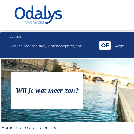
ZOEKEN
OF
Regio
Wil je wat meer zon?
Home
offre ete indien city