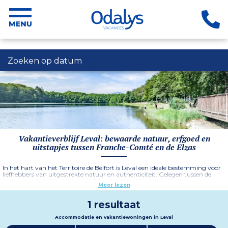
Zoeken op datum
Vakantieverblijf Leval: bewaarde natuur, erfgoed en
uitstapjes tussen Franche-Comté en de Elzas
In het hart van het Territoire de Belfort is Leval een ideale bestemming voor
liefhebbers van uitgestrekte natuur en authenticiteit. Gelegen tussen de
bossen van het Vogezenmassief en groene vlaktes, biedt dit dorp een
Meer lezen
perfecte omgeving voor wandelingen en fietstochten. Op enkele kilometers
afstand onthult de stad Belfort haar rijke verleden met haar onneembare
citadel en de beroemde Leeuw van Bartholdi. Wat streekproducten betreft,
1 resultaat
ontdek de lokale smaken door de traditionele markten te verkennen of de
Route des Vins d’Alsace te volgen, waar proeverijen en pittoreske dorpen op
Accommodatie en vakantiewoningen in Leval
u wachten.