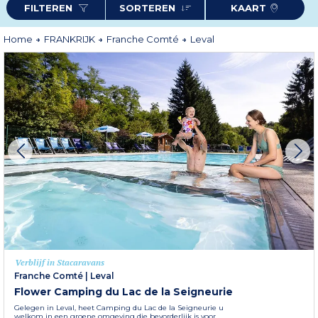
FILTEREN
SORTEREN
KAART
Zomer of winter, Leval betovert door zijn rust en authenticiteit, een
uitnodiging voor een verkwikkend verblijf met familie of vrienden. Kies voor
een Odalys-accommodatie en beleef een unieke ervaring in het hart van de
Franche-Comté.
Home
FRANKRIJK
Franche Comté
Leval
Meer informatie
Verblijf in Stacaravans
Franche Comté
|
Leval
Flower Camping du Lac de la Seigneurie
Gelegen in Leval, heet Camping du Lac de la Seigneurie u
welkom in een groene omgeving die bevorderlijk is voor