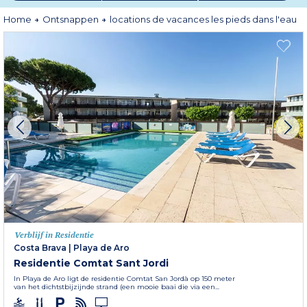
steenworp afstand. *
aan zee: binnen 300 m van het strand
.
Home
Ontsnappen
locations de vacances les pieds dans l'eau
Verblijf in Residentie
Costa Brava
|
Playa de Aro
Residentie Comtat Sant Jordi
In Playa de Aro ligt de residentie Comtat San Jordà­ op 150 meter
van het dichtstbijzijnde strand (een mooie baai die via een...