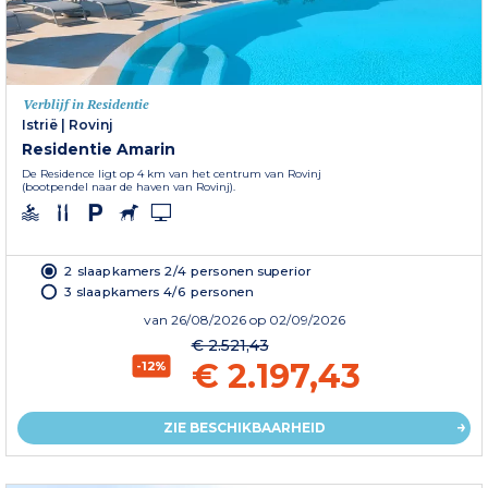
Verblijf in Residentie
Istrië
|
Rovinj
Residentie Amarin
De Residence ligt op 4 km van het centrum van Rovinj
(bootpendel naar de haven van Rovinj).
2 slaapkamers 2/4 personen superior
3 slaapkamers 4/6 personen
van
26/08/2026
op 02/09/2026
€ 2.521,43
€ 2.197,43
-12%
ZIE BESCHIKBAARHEID