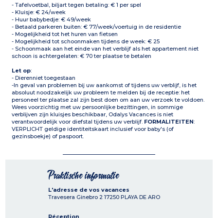
- Tafelvoetbal, biljart tegen betaling: € 1 per spel
- Kluisje: € 24/week
- Huur babybedje: € 49/week
- Betaald parkeren buiten: € 77/week/voertuig in de residentie
- Mogelijkheid tot het huren van fietsen
- Mogelijkheid tot schoonmaken tijdens de week: € 25
- Schoonmaak aan het einde van het verblijf als het appartement niet
schoon is achtergelaten: € 70 ter plaatse te betalen
Let op
:
- Dierenniet toegestaan
-In geval van problemen bij uw aankomst of tijdens uw verblijf, is het
absoluut noodzakelijk uw probleem te melden bij de receptie: het
personeel ter plaatse zal zijn best doen om aan uw verzoek te voldoen.
Wees voorzichtig met uw persoonlijke bezittingen, in sommige
verblijven zijn kluisjes beschikbaar, Odalys Vacances is niet
verantwoordelijk voor diefstal tijdens uw verblijf.
FORMALITEITEN
:
VERPLICHT geldige identiteitskaart inclusief voor baby's (of
gezinsboekje) of paspoort.
Praktische informatie
L'adresse de vos vacances
Travesera Ginebro 2
17250
PLAYA DE ARO
Réception