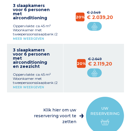
kitchenette (keramische
3 slaapkamers
kookplaat, gecombineerde
voor 6 personen
magnetron,
€ 2.549
met
koffiezetapparaat,
20%
€ 2.039,20
airconditioning
koelkast) 2 slaapkamers
met 1 tweepersoonsbed (of
Oppervlakte: ca.45 m²
2 enkele bedden op
Woonkamer met
aanvraag)
tweepersoonsslaapbank (2
Badkamer met ligbad
aparte matrassen) Volledig
MEER WEERGEVEN
ingerichte kitchenette
(keramische kookplaat,
3 slaapkamers
gecombineerde
voor 6 personen
magnetron,
met
koffiezetapparaat,
€ 2.649
airconditioning
koelkast) 2 slaapkamers
20%
€ 2.119,20
en zeezicht
met 1 tweepersoonsbed (of
2 enkele bedden op
Oppervlakte: ca.45 m²
aanvraag)
Woonkamer met
Badkamer met ligbad
tweepersoonsslaapbank (2
aparte matrassen)
MEER WEERGEVEN
Volledig ingerichte
kitchenette (keramische
kookplaat, gecombineerde
magnetron,
koffiezetapparaat,
UW
Klik hier om uw
koelkast) 2 slaapkamers
RESERVERING
met 1 tweepersoonsbed (of
reservering voort te
2 enkele bedden op
zetten
aanvraag)
Badkamer met ligbad