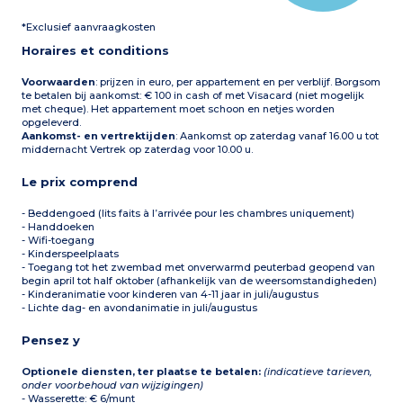
*Exclusief aanvraagkosten
Horaires et conditions
Voorwaarden
: prijzen in euro, per appartement en per verblijf. Borgsom
te betalen bij aankomst: € 100 in cash of met Visacard (niet mogelijk
met cheque). Het appartement moet schoon en netjes worden
opgeleverd.
Aankomst- en vertrektijden
: Aankomst op zaterdag vanaf 16.00 u tot
middernacht Vertrek op zaterdag voor 10.00 u.
Le prix comprend
- Beddengoed (lits faits à l’arrivée pour les chambres uniquement)
- Handdoeken
- Wifi-toegang
- Kinderspeelplaats
- Toegang tot het zwembad met onverwarmd peuterbad geopend van
begin april tot half oktober (afhankelijk van de weersomstandigheden)
- Kinderanimatie voor kinderen van 4-11 jaar in juli/augustus
- Lichte dag- en avondanimatie in juli/augustus
Pensez y
Optionele diensten, ter plaatse te betalen:
(indicatieve tarieven,
onder voorbehoud van wijzigingen)
- Wasserette: € 6/munt