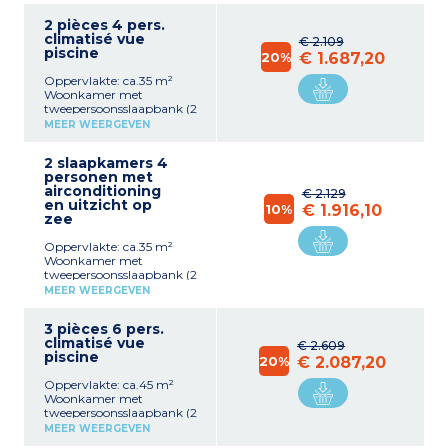
2 pièces 4 pers.
climatisé vue
€ 2.109
piscine
20%
€ 1.687,20
Oppervlakte: ca.35 m²
Woonkamer met
tweepersoonsslaapbank (2
aparte matrassen) Volledig
MEER WEERGEVEN
ingerichte kitchenette
(keramische kookplaat,
2 slaapkamers 4
gecombineerde
personen met
magnetron,
airconditioning
koffiezetapparaat,
€ 2.129
en uitzicht op
koelkast) 1 slaapkamer met
10%
€ 1.916,10
zee
1 tweepersoonsbed (of 2
enkele bedden op
Oppervlakte: ca.35 m²
aanvraag)
Woonkamer met
Badkamer met bad of
tweepersoonsslaapbank (2
douche
aparte matrassen)
MEER WEERGEVEN
Volledig ingerichte
kitchenette (keramische
3 pièces 6 pers.
kookplaat, gecombineerde
climatisé vue
magnetron,
€ 2.609
piscine
koffiezetapparaat,
20%
€ 2.087,20
koelkast) 1 slaapkamer met
Oppervlakte: ca.45 m²
1 tweepersoonsbed (of 2
Woonkamer met
enkele bedden op
tweepersoonsslaapbank (2
aanvraag)
aparte matrassen)
Badkamer met bad of
MEER WEERGEVEN
Volledig ingerichte
douche