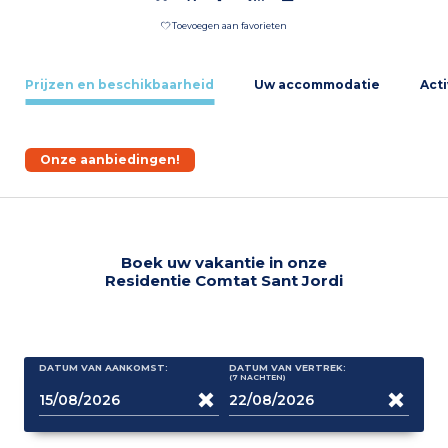
Toevoegen aan favorieten
Prijzen en beschikbaarheid
Uw accommodatie
Acti
Onze aanbiedingen!
Boek uw vakantie in onze
Residentie Comtat Sant Jordi
DATUM VAN AANKOMST:
DATUM VAN VERTREK:
(7
NACHTEN
)