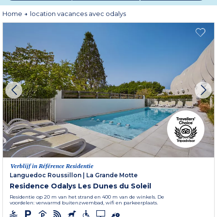
Odalys
residenties, hotels, chalets en aparthotels
voor elke wens,
evenals vriendelijke
campings
en elegante
villa's
voor een verblijf in
Home
location vacances avec odalys
volledige vrijheid. Kinderclubs, animatie, wellnessruimtes, binnen- en
buitenzwembaden, comfortabele appartementen, praktische diensten of
catering ter plaatse, afhankelijk van de bestemming: iedereen stelt zijn
vakantie samen op eigen tempo. Met Odalys krijgen vakanties hun volle
betekenis.
Verblijf in Référence Residentie
Languedoc Roussillon
|
La Grande Motte
Residence Odalys Les Dunes du Soleil
Residentie op 20 m van het strand en 400 m van de winkels. De
voordelen: verwarmd buitenzwembad, wifi en parkeerplaats.