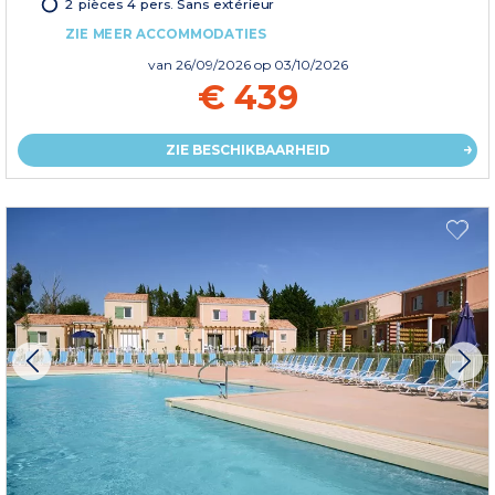
2 pièces 4 pers. Sans extérieur
ZIE MEER ACCOMMODATIES
van
26/09/2026
op 03/10/2026
€ 439
ZIE BESCHIKBAARHEID