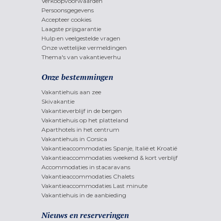
Verkoopvoorwaarden
Persoonsgegevens
Accepteer cookies
Laagste prijsgarantie
Hulp en veelgestelde vragen
Onze wettelijke vermeldingen
Thema's van vakantieverhu
Onze bestemmingen
Vakantiehuis aan zee
Skivakantie
Vakantieverblijf in de bergen
Vakantiehuis op het platteland
Aparthotels in het centrum
Vakantiehuis in Corsica
Vakantieaccommodaties Spanje, Italië et Kroatië
Vakantieaccommodaties weekend & kort verblijf
Accommodaties in stacaravans
Vakantieaccommodaties Chalets
Vakantieaccommodaties Last minute
Vakantiehuis in de aanbieding
Nieuws en reserveringen