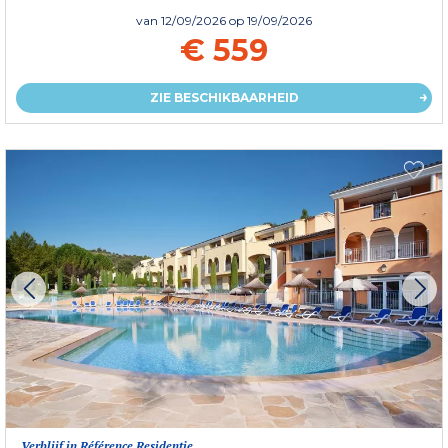
van
12/09/2026
op 19/09/2026
€ 559
ZIE BESCHIKBAARHEID
Verblijf in Référence Residentie