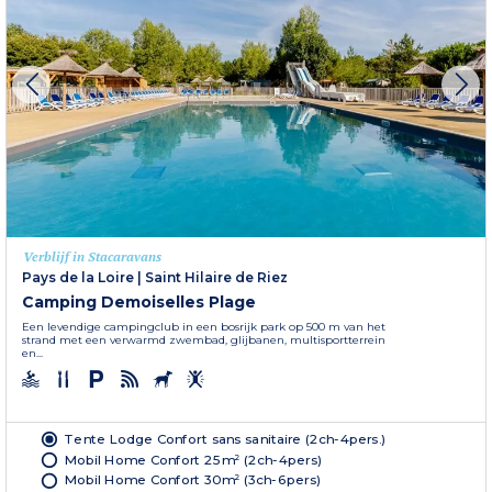
Verblijf in Stacaravans
Pays de la Loire
|
Saint Hilaire de Riez
Camping Demoiselles Plage
Een levendige campingclub in een bosrijk park op 500 m van het
strand met een verwarmd zwembad, glijbanen, multisportterrein
en...
Tente Lodge Confort sans sanitaire (2ch-4pers.)
Mobil Home Confort 25m² (2ch-4pers)
Mobil Home Confort 30m² (3ch-6pers)