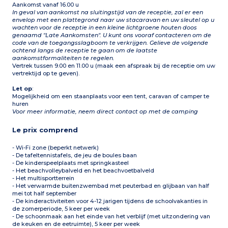
Aankomst vanaf 16.00 u
In geval van aankomst na sluitingstijd van de receptie, zal er een
envelop met een plattegrond naar uw stacaravan en uw sleutel op u
wachten voor de receptie in een kleine lichtgroene houten doos
genaamd "Late Aankomsten". U kunt ons vooraf contacteren om de
code van de toegangsslagboom te verkrijgen. Gelieve de volgende
ochtend langs de receptie te gaan om de laatste
aankomstformaliteiten te regelen.
Vertrek tussen 9.00 en 11.00 u (maak een afspraak bij de receptie om uw
vertrektijd op te geven).
Let op
:
Mogelijkheid om een staanplaats voor een tent, caravan of camper te
huren
Voor meer informatie, neem direct contact op met de camping
Le prix comprend
- Wi-Fi zone (beperkt netwerk)
- De tafeltennistafels, de jeu de boules baan
- De kinderspeelplaats met springkasteel
- Het beachvolleybalveld en het beachvoetbalveld
- Het multisportterrein
- Het verwarmde buitenzwembad met peuterbad en glijbaan van half
mei tot half september
- De kinderactiviteiten voor 4-12 jarigen tijdens de schoolvakanties in
de zomerperiode, 5 keer per week
- De schoonmaak aan het einde van het verblijf (met uitzondering van
de keuken en de eetruimte), 5 keer per week