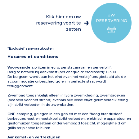
koelkast/vriezer,
Badkamer en apart toilet
magnetron, elektrische
Gedeeltelijk overdekt terras
koffiezetapparaat, servies,
met tuinmeubilair
vaatwasser)
Maximale capaciteit: 6
UW
Klik hier om uw
1 slaapkamer met 1
personen, inclusief
RESERVERING
tweepersoonsbed
reservering voort te
baby/kind
(160x200 cm)
zetten
2 slaapkamers met elk 2
eenpersoonsbedden
(80x190 cm)
1 badkamer met douche,
*Exclusief aanvraagkosten
wastafel
Apart toilet
Horaires et conditions
Gedeeltelijk overdekt terras
(privé, 25m²) met
tuinmeubilair, ligstoelen,
Voorwaarden
: prijzen in euro, per stacaravan en per verblijf.
plancha
Borg te betalen bij aankomst (per cheque of creditcard): € 300
Airconditioning
De borgsom wordt aan het einde van het verblijf terugbetaald als de
Maximale capaciteit: 6
accommodatie onbeschadigd en in perfecte staat wordt
personen, inclusief baby
teruggebracht.
Let op:
Zwembad toegankelijk alleen in lycra zwemkleding, zwembroeken
- Lakens en handdoeken
(bedoeld voor het strand) evenals alle losse en/of gerimpelde kleding
voorzien voor
zijn strikt verboden in de zwembaden.
ingeschreven deelnemers
(bedden zijn niet
opgemaakt bij aankomst)
ONF-camping, gelegen in een gebied met een "hoog brandrisico" –
barbecues hout en houtskool strikt verboden, elektrische apparatuur en
gasfornuizen toegestaan onder verhoogd toezicht, mogelijkheid om
grills ter plaatse te huren.
Aankomst- en vertrektijden
: