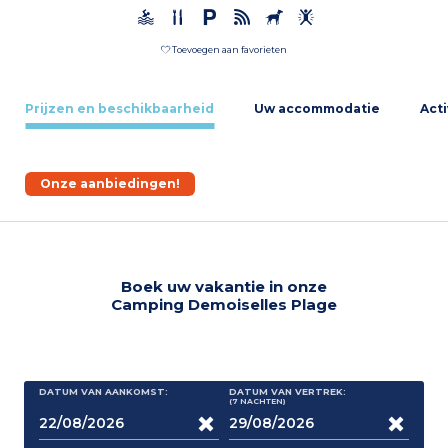
Toevoegen aan favorieten
Prijzen en beschikbaarheid
Uw accommodatie
Acti
Onze aanbiedingen!
Boek uw vakantie in onze
Camping Demoiselles Plage
DATUM VAN AANKOMST:
DATUM VAN VERTREK:
(7
NACHTEN
)