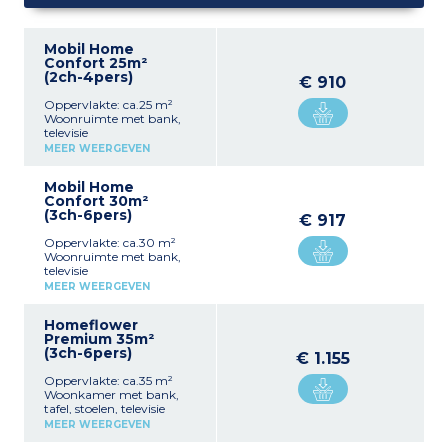
Mobil Home
Confort 25m²
(2ch-4pers)
€ 910
Oppervlakte: ca.25 m²
Woonruimte met bank,
televisie
Ouderslaapkamer met
MEER WEERGEVEN
tweepersoonsbed (140x190
cm)
Mobil Home
Kinderslaapkamer met 2
Confort 30m²
eenpersoonsbedden
(3ch-6pers)
(80x190 cm)
€ 917
Uitgeruste kitchenette
Oppervlakte: ca.30 m²
(koelkast, elektrische
Woonruimte met bank,
kookplaat, magnetron,
televisie
filterkoffiezetapparaat)
Ouderslaapkamer met
Badkamer met douche,
MEER WEERGEVEN
tweepersoonsbed 140x190
wastafel
cm
Apart toilet
Homeflower
2 kinderslaapkamers met
Geïntegreerd terras met
Premium 35m²
elk 2 eenpersoonsbedden
tuinmeubilair en parasol
(3ch-6pers)
80x190 cm
Maximale capaciteit: 4
€ 1.155
Volledig uitgeruste
personen, inclusief
Oppervlakte: ca.35 m²
kitchenette (koelkast,
baby/kind
Woonkamer met bank,
elektrische kookplaat,
tafel, stoelen, televisie
magnetron,
Keukengedeelte
filterkoffiezetapparaat,
MEER WEERGEVEN
(kookplaat,
vaatwasser)