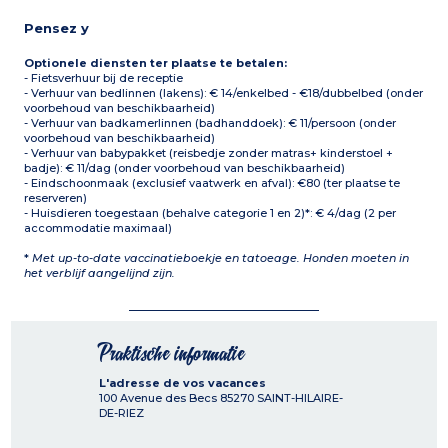
Pensez y
Optionele diensten ter plaatse te betalen:
- Fietsverhuur bij de receptie
- Verhuur van bedlinnen (lakens): € 14/enkelbed - €18/dubbelbed (onder
voorbehoud van beschikbaarheid)
- Verhuur van badkamerlinnen (badhanddoek): € 11/persoon (onder
voorbehoud van beschikbaarheid)
- Verhuur van babypakket (reisbedje zonder matras+ kinderstoel +
badje): € 11/dag (onder voorbehoud van beschikbaarheid)
- Eindschoonmaak (exclusief vaatwerk en afval): €80 (ter plaatse te
reserveren)
- Huisdieren toegestaan (behalve categorie 1 en 2)*: € 4/dag (2 per
accommodatie maximaal)
*
Met up-to-date vaccinatieboekje en tatoeage. Honden moeten in
het verblijf aangelijnd zijn.
Praktische informatie
L'adresse de vos vacances
100 Avenue des Becs
85270
SAINT-HILAIRE-
DE-RIEZ