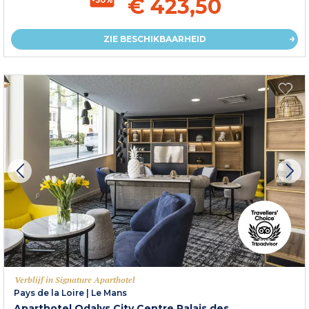
€ 423,50
ZIE BESCHIKBAARHEID
Verblijf in Signature Aparthotel
Pays de la Loire
|
Le Mans
Aparthotel Odalys City Centre Palais des