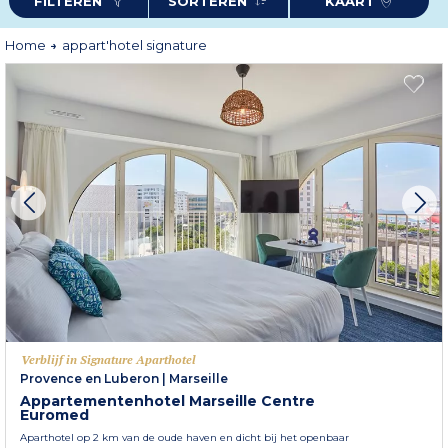
FILTEREN
SORTEREN
KAART
en ontmoeting bevorderen.
Ideaal voor een kort verblijf in de stad: het Appartementenhotel Signature
Home
appart'hotel signature
garandeert een
hoogwaardige ervaring
, die autonomie combineert met
kwalitatieve hoteldiensten.
Boek vandaag nog uw Appartementenhotel Signature Odalys City en
geniet van het plezier van een verfijnd verblijf in het hart van de stad.
Verblijf in Signature Aparthotel
Provence en Luberon
|
Marseille
Appartementenhotel Marseille Centre
Euromed
Aparthotel op 2 km van de oude haven en dicht bij het openbaar