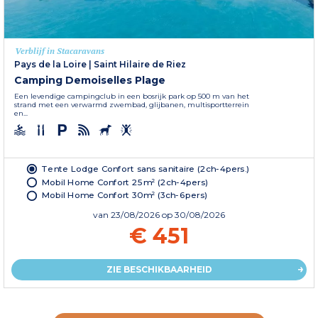
Verblijf in Stacaravans
Pays de la Loire
|
Saint Hilaire de Riez
Camping Demoiselles Plage
Een levendige campingclub in een bosrijk park op 500 m van het
strand met een verwarmd zwembad, glijbanen, multisportterrein
en...
Tente Lodge Confort sans sanitaire (2ch-4pers.)
Mobil Home Confort 25m² (2ch-4pers)
Mobil Home Confort 30m² (3ch-6pers)
van
23/08/2026
op 30/08/2026
€ 451
ZIE BESCHIKBAARHEID