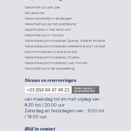
Vakantiehuis aan zee
Skivakantie
Vakantieverblijf in de bergen
Vakantiehuis op het platteland
Aparthotels in het centrum
Vakantiehuis in Corsica
Vakantieaccommodaties Spanje, Italië et Kroatië
Vakantieaccommodaties weekend & kort verblijf
Accommodaties in stacaravans
Vakantieaccommodaties Chalets
Vakantieaccommodaties Last minute
Vakantiehuis in de aanbieding
Nieuws en reserveringen
Gratis service +
+33 (0)4 84 47 49 21
gesprekskosten
van maandag tot en met vrijdag van :
8.30 tot
/
20.00 uur
Zaterdag en feestdagen van :
9.00 tot
/
18.00 uur.
Blijf in contact