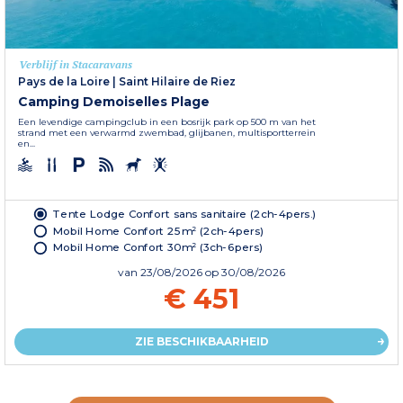
Verblijf in Stacaravans
Pays de la Loire
|
Saint Hilaire de Riez
Camping Demoiselles Plage
Een levendige campingclub in een bosrijk park op 500 m van het
strand met een verwarmd zwembad, glijbanen, multisportterrein
en...
Tente Lodge Confort sans sanitaire (2ch-4pers.)
Mobil Home Confort 25m² (2ch-4pers)
Mobil Home Confort 30m² (3ch-6pers)
van
23/08/2026
op 30/08/2026
€ 451
ZIE BESCHIKBAARHEID