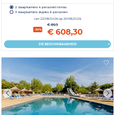
2 slaapkamers 4 personen terras
3 slaapkamers duplex 6 personen
van
22/08/2026
op 29/08/2026
€ 869
€ 608,30
-30%
ZIE BESCHIKBAARHEID