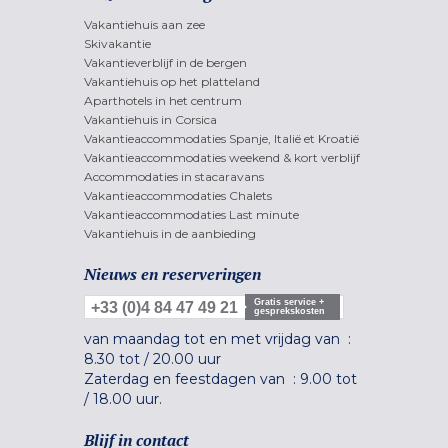
Vakantiehuis aan zee
Skivakantie
Vakantieverblijf in de bergen
Vakantiehuis op het platteland
Aparthotels in het centrum
Vakantiehuis in Corsica
Vakantieaccommodaties Spanje, Italië et Kroatië
Vakantieaccommodaties weekend & kort verblijf
Accommodaties in stacaravans
Vakantieaccommodaties Chalets
Vakantieaccommodaties Last minute
Vakantiehuis in de aanbieding
Nieuws en reserveringen
Gratis service +
+33 (0)4 84 47 49 21
gesprekskosten
van maandag tot en met vrijdag van :
8.30 tot
/
20.00 uur
Zaterdag en feestdagen van :
9.00 tot
/
18.00 uur.
Blijf in contact