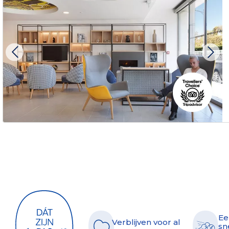
Ee
Verblijven voor al
sn