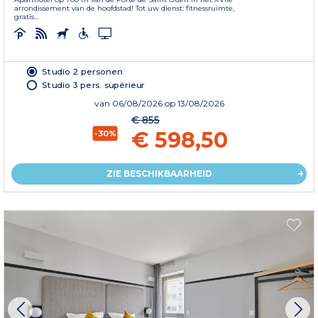
arrondissement van de hoofdstad! Tot uw dienst: fitnessruimte,
gratis...
Studio 2 personen
Studio 3 pers. supérieur
van
06/08/2026
op 13/08/2026
€ 855
€ 598,50
-30%
ZIE BESCHIKBAARHEID