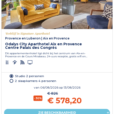
Verblijf in Signature Aparthotel
Provence en Luberon
|
Aix en Provence
Odalys City Aparthotel Aix en Provence
Centre Palais des Congrès
Dit appartementenhotel ligt dicht bij het centrum van Aix-en-
Provence en de Cours Mirabeau. 24-uurs receptie, gratis wifi en...
Studio 2 personen
2 slaapkamers 4 personen
van
06/08/2026
op 13/08/2026
€ 826
€ 578,20
-30%
ZIE BESCHIKBAARHEID