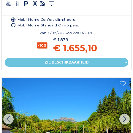
Mobil Home Confort clim 5 pers.
Mobil Home Standard Clim 5 pers.
van
15/08/2026
op 22/08/2026
€ 1.839
€ 1.655,10
-10%
ZIE BESCHIKBAARHEID