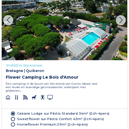
Verblijf in Stacaravans
Bretagne
|
Quiberon
Flower Camping Le Bois d'Amour
Een camping in de buurt van het strand van Govrio, ideaal voor
een leuke en levendige gezinsvakantie: waterpark met
glijbanen,...
Cabane Lodge sur Pilotis Standard 34m² (2ch-4pers)
Sweetflower sur Pilotis Confort 43m² (2ch–4pers)
Homeflower Premium 29m² (2ch-4pers)