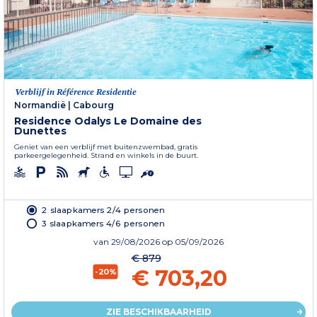
Verblijf in Référence Residentie
Normandië
|
Cabourg
Residence Odalys Le Domaine des
Dunettes
Geniet van een verblijf met buitenzwembad, gratis
parkeergelegenheid. Strand en winkels in de buurt.
2 slaapkamers 2/4 personen
3 slaapkamers 4/6 personen
van
29/08/2026
op 05/09/2026
€ 879
€ 703,20
-20%
ZIE BESCHIKBAARHEID