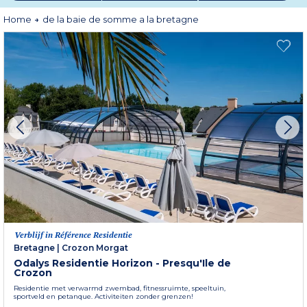
zeehonden van de Somme-baai, slenter door de steegjes van Concarneau of
ontdek de uitlijningen van Carnac. De ideale keuze voor een exotisch verblijf.
Home
de la baie de somme a la bretagne
Verblijf in Référence Residentie
Bretagne
|
Crozon Morgat
Odalys Residentie Horizon - Presqu'Ile de
Crozon
Residentie met verwarmd zwembad, fitnessruimte, speeltuin,
sportveld en petanque. Activiteiten zonder grenzen!