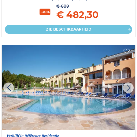
€ 689
€ 482,30
-30%
ZIE BESCHIKBAARHEID
Verblijf in Référence Residentie