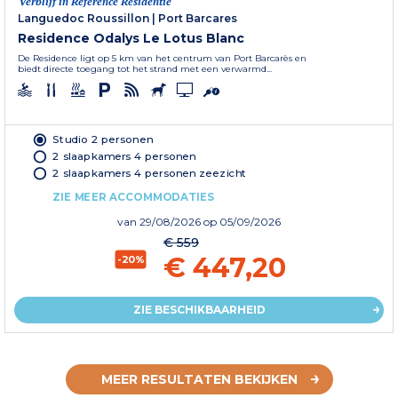
Verblijf in Référence Residentie
Languedoc Roussillon
|
Port Barcares
Residence Odalys Le Lotus Blanc
De Residence ligt op 5 km van het centrum van Port Barcarès en
biedt directe toegang tot het strand met een verwarmd...
Studio 2 personen
2 slaapkamers 4 personen
2 slaapkamers 4 personen zeezicht
ZIE MEER ACCOMMODATIES
van
29/08/2026
op 05/09/2026
€ 559
€ 447,20
-20%
ZIE BESCHIKBAARHEID
MEER RESULTATEN BEKIJKEN