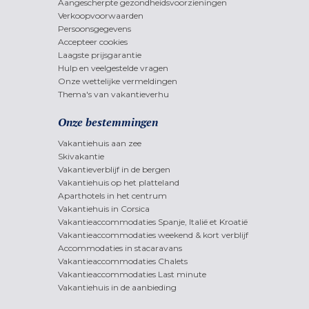
Aangescherpte gezondheidsvoorzieningen
Verkoopvoorwaarden
Persoonsgegevens
Accepteer cookies
Laagste prijsgarantie
Hulp en veelgestelde vragen
Onze wettelijke vermeldingen
Thema's van vakantieverhu
Onze bestemmingen
Vakantiehuis aan zee
Skivakantie
Vakantieverblijf in de bergen
Vakantiehuis op het platteland
Aparthotels in het centrum
Vakantiehuis in Corsica
Vakantieaccommodaties Spanje, Italië et Kroatië
Vakantieaccommodaties weekend & kort verblijf
Accommodaties in stacaravans
Vakantieaccommodaties Chalets
Vakantieaccommodaties Last minute
Vakantiehuis in de aanbieding