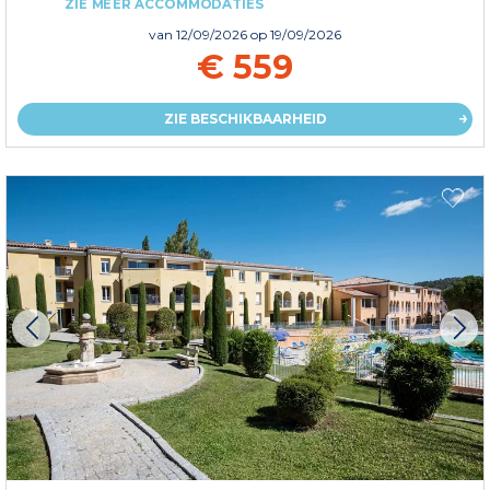
ZIE MEER ACCOMMODATIES
van
12/09/2026
op 19/09/2026
€ 559
ZIE BESCHIKBAARHEID