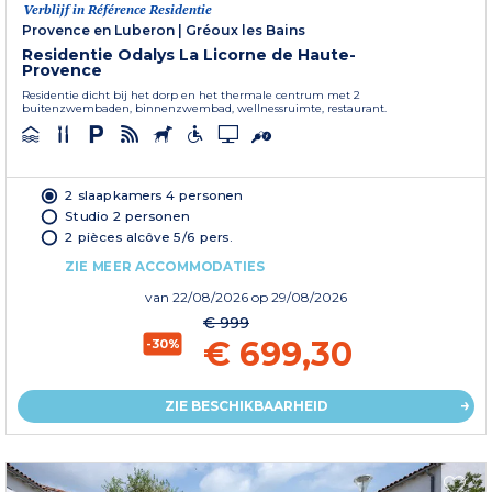
Verblijf in Référence Residentie
Provence en Luberon
|
Gréoux les Bains
Residentie Odalys La Licorne de Haute-
Provence
Residentie dicht bij het dorp en het thermale centrum met 2
buitenzwembaden, binnenzwembad, wellnessruimte, restaurant.
2 slaapkamers 4 personen
Studio 2 personen
2 pièces alcôve 5/6 pers.
ZIE MEER ACCOMMODATIES
van
22/08/2026
op 29/08/2026
€ 999
€ 699,30
-30%
ZIE BESCHIKBAARHEID