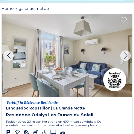
Dus, klaar om zonder stress te boeken? Met Odalys past het weer zich aan
Home
garantie meteo
jou aan, niet andersom!
Klik hier voor alle voorwaarden van de aanbieding
Verblijf in Référence Residentie
Languedoc Roussillon
|
La Grande Motte
Residence Odalys Les Dunes du Soleil
Residentie op 20 m van het strand en 400 m van de winkels. De
voordelen: verwarmd buitenzwembad, wifi en parkeerplaats.