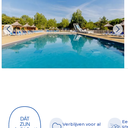
Ee
Verblijven voor al
sn