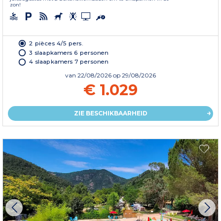
zon!
2 pièces 4/5 pers.
3 slaapkamers 6 personen
4 slaapkamers 7 personen
van
22/08/2026
op 29/08/2026
€ 1.029
ZIE BESCHIKBAARHEID