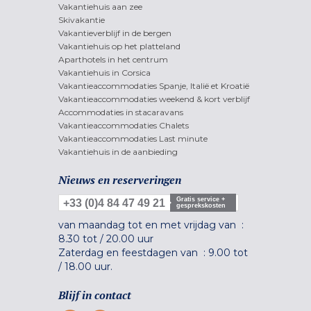
Vakantiehuis aan zee
Skivakantie
Vakantieverblijf in de bergen
Vakantiehuis op het platteland
Aparthotels in het centrum
Vakantiehuis in Corsica
Vakantieaccommodaties Spanje, Italië et Kroatië
Vakantieaccommodaties weekend & kort verblijf
Accommodaties in stacaravans
Vakantieaccommodaties Chalets
Vakantieaccommodaties Last minute
Vakantiehuis in de aanbieding
Nieuws en reserveringen
Gratis service +
+33 (0)4 84 47 49 21
gesprekskosten
van maandag tot en met vrijdag van :
8.30 tot
/
20.00 uur
Zaterdag en feestdagen van :
9.00 tot
/
18.00 uur.
Blijf in contact