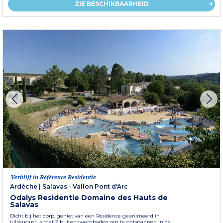
ZIE BESCHIKBAARHEID
Verblijf in Référence Residentie
Ardèche
|
Salavas - Vallon Pont d'Arc
Odalys Residentie Domaine des Hauts de
Salavas
Dicht bij het dorp, geniet van een Residence geanimeerd in
juli/augustus met 2 buitenzwembaden om te ontspannen in de