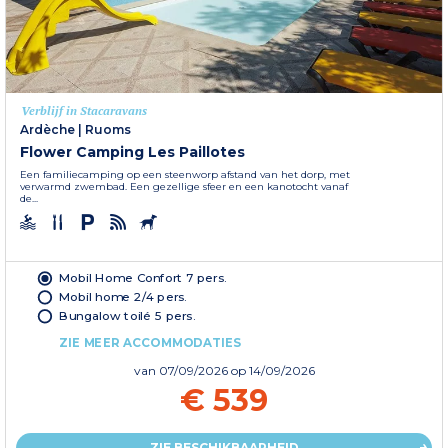
Verblijf in Stacaravans
Ardèche
|
Ruoms
Flower Camping Les Paillotes
Een familiecamping op een steenworp afstand van het dorp, met
verwarmd zwembad. Een gezellige sfeer en een kanotocht vanaf
de...
Mobil Home Confort 7 pers.
Mobil home 2/4 pers.
Bungalow toilé 5 pers.
ZIE MEER ACCOMMODATIES
van
07/09/2026
op 14/09/2026
€ 539
ZIE BESCHIKBAARHEID