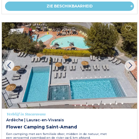
ZIE BESCHIKBAARHEID
Verblijf in Stacaravans
Ardèche
|
Laurac-en-Vivarais
Flower Camping Saint-Amand
Een camping met een familiale sfeer, midden in de natuur, met
een verwarmd zwembad en de rivier op 6 km afstand.