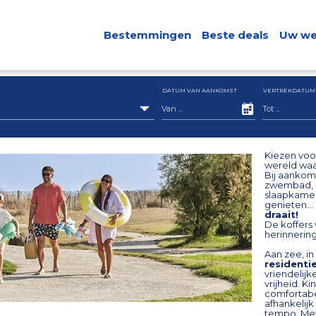
Bestemmingen
Beste deals
Uw we
DATUM VAN AANKOMST
VERTREKDATUM
Kiezen vo
wereld waa
Bij aankom
zwembad, ee
slaapkamers
genieten… 
draait!
De koffers 
herinnerin
Aan zee, in
residenti
vriendelijk
vrijheid. K
comfortabe
afhankelij
tempo. Met 