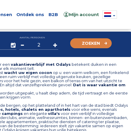
nsen
Ontdek ons
B2B
Mijn account
AANTAL PERSONEN
ZOEKEN
or een
vakantieverblijf met Odalys
betekent duiken in een
r elk moment telt.
st
wacht uw eigen cocon
op u: een warm welkom, een fonkelend
n ruim verblijf met volledig uitgeruste keuken, gezellige
 voor het hele gezin, een balkon of terras om van het uitzicht te
En altijd dat vanzelfsprekende gevoel:
Dat is waar vakantie om
worden uitgepakt, u haalt diep adem, de tijd vertraagt en de eerste
gen krijgen vorm.
 de bergen, op het platteland of in het hart van de stad biedt Odalys
es, hotels, chalets en aparthotels
voor elke wens, evenals
e
campings
en elegante
villa's
voor een verblijf in volledige
inderclubs, animatie, wellnessruimtes, binnen- en buitenzwembaden,
le appartementen, praktische diensten of catering ter plaatse,
k van de bestemming: iedereen stelt zijn vakantie samen op eigen
Odalys krijgen vakanties hun volle betekenis.