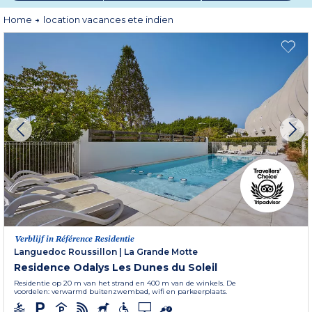
u maar wilt en ontdekt uw bestemming op uw eigen tempo. Even
ademhalen, de tijd nemen… en genieten van elk moment.
Home
location vacances ete indien
Met Odalys Vacances verblijft u in een comfortabele, volledig uitgeruste
accommodatie. U vult uw dagen in zoals u dat wilt, met een mix van
ontdekkingen, ontspanning en het plezier om samen tijd door te brengen.
En als u deze zomer nu eens wat langer zou laten duren?
Verblijf in Référence Residentie
Languedoc Roussillon
|
La Grande Motte
Residence Odalys Les Dunes du Soleil
Residentie op 20 m van het strand en 400 m van de winkels. De
voordelen: verwarmd buitenzwembad, wifi en parkeerplaats.