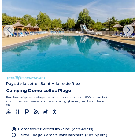
Verblijf in Stacaravans
Pays de la Loire
|
Saint Hilaire de Riez
Camping Demoiselles Plage
Een levendige campingclub in een bosrijk park op 500 m van het
strand met een verwarmd zwembad, glijbanen, multisportterrein
en...
Homeflower Premium 29m² (2ch-4pers)
Tente Lodge Confort sans sanitaire (2ch-4pers.)