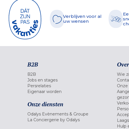
Ee
Verblijven voor al
sn
uw wensen
ch
B2B
Over
B2B
Wie zi
Jobs en stages
Conta
Persrelaties
Onze 
Eigenaar worden
Aange
gezon
Onze diensten
Verko
Pers
Odalys Evènements & Groupe
Accep
La Conciergerie by Odalys
Laagst
Hulp 