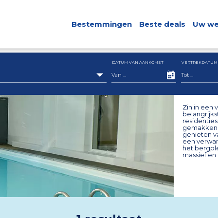
Bestemmingen
Beste deals
Uw we
DATUM VAN AANKOMST
VERTREKDATUM
Zin in een 
belangrijks
residenties
gemakken vo
genieten v
een verwar
het bergple
massief en 