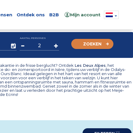
nsen
Ontdek ons
B2B
Mijn account
AANTAL PERSONEN
ZOEKEN
vakantie in de frisse berglucht? Ontdek
Les Deux Alpes
, het
te ski- en zomersportoord in Isère, tijdens uw verblijf in de Odalys-
 Ours Blanc. Ideaal gelegen in het hart van het resort en van alle
orzien voor een verblijf in het teken van welzijn. U kunt hier
an een ontspanningsruimte met sauna, hammam en fitnessruimte en
md binnenzwembad. Geniet zowel in de zomer als in de winter van
zier en laat u verleiden door het prachtige uitzicht op het Meije-
de Ecrins!