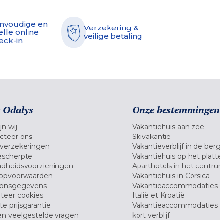
nvoudige en
Verzekering &
elle online
veilige betaling
eck-in
 Odalys
Onze bestemmingen
jn wij
Vakantiehuis aan zee
cteer ons
Skivakantie
verzekeringen
Vakantieverblijf in de ber
scherpte
Vakantiehuis op het platt
dheidsvoorzieningen
Aparthotels in het centr
opvoorwaarden
Vakantiehuis in Corsica
oonsgegevens
Vakantieaccommodaties 
teer cookies
Italië et Kroatië
e prijsgarantie
Vakantieaccommodaties
en veelgestelde vragen
kort verblijf